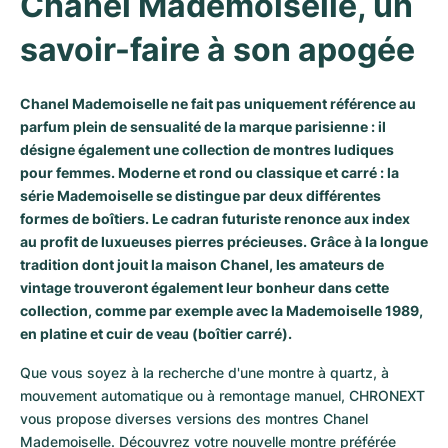
Chanel Mademoiselle, un 
Milgauss
Montres pour femmes
Ronde
Professional
Formula 1
Portofino
Spirit of Big Bang
savoir-faire à son apogée
Oyster Perpetual
Rotonde
Bentley
Grand Carrera
Portugieser
King Power
Chanel Mademoiselle ne fait pas uniquement référence au
Yacht-Master
Crash
Transocean
Montres d'occasion
Da Vinci
Montres d'occasion
parfum plein de sensualité de la marque parisienne : il
désigne également une collection de montres ludiques
Yacht-Master II
Pasha
Cockpit
Montres pour femmes
Aquatimer
pour femmes. Moderne et rond ou classique et carré : la
série Mademoiselle se distingue par deux différentes
Sea-Dweller
Tortue
Chronospace
Spitfire
formes de boîtiers. Le cadran futuriste renonce aux index
au profit de luxueuses pierres précieuses. Grâce à la longue
Sky-Dweller
Baignoire
Super Avenger
GST
tradition dont jouit la maison Chanel, les amateurs de
vintage trouveront également leur bonheur dans cette
Submariner
Ballon Blanc
Galactic
Vintage
collection, comme par exemple avec la Mademoiselle 1989,
en platine et cuir de veau (boîtier carré).
Roadster
Montbrillant
Montres d'occasion
Que vous soyez à la recherche d'une montre à quartz, à 
mouvement automatique ou à remontage manuel, CHRONEXT 
Montres d'occasion
Montres d'occasion
vous propose diverses versions des montres Chanel 
Mademoiselle. Découvrez votre nouvelle montre préférée 