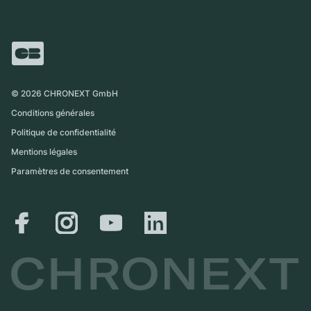
Vente directe
Carrières
Italie
FAQ
Échange
Presse
Royaume-Uni
Service Center
Magazine
International
Retrait sur place
Partner
Expédition et retours
©
2026
CHRONEXT GmbH
Guide des tailles
Conditions générales
Politique de confidentialité
Mentions légales
Paramètres de consentement