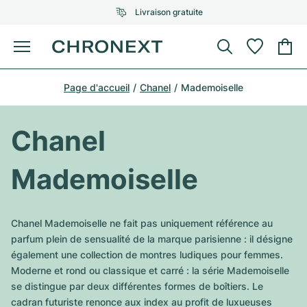
Livraison gratuite
Menu
Acheter une montre
Page d'accueil
Chanel
Mademoiselle
UNE SÉLECTION D'EXCEPTION
UNE SÉLECTION D'EXCEPTION
Rolex
Cartier
Montres d'occasion
Chanel
Omega
Tiffany
Vendre une montre
Mademoiselle
Patek Philippe
Louis Vuitton
Tous les modèles Rolex
Bijoux
Audemars Piguet
Gebauer & Gebauer
Chanel Mademoiselle ne fait pas uniquement référence au
Modèles les plus vendus
Tous les modèles Omega
parfum plein de sensualité de la marque parisienne : il désigne
Nouveautés
Cartier
également une collection de montres ludiques pour femmes.
Van Cleef & Arpels
Modèles les plus vendus
Tous les modèles Patek Philippe
Moderne et rond ou classique et carré : la série Mademoiselle
Breitling
Sale
Air-King
se distingue par deux différentes formes de boîtiers. Le
Bvlgari
Modèles les plus vendus
Tous les modèles Audemars Piguet
cadran futuriste renonce aux index au profit de luxueuses