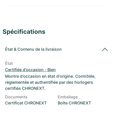
Montres pour femmes
Montres pour femmes
Spécifications
État
&
Contenu de la livraison
État
Certifiée d'occasion - Bien
Montre d'occasion en état d'origine. Contrôlée,
réglementée et authentifiée par des horlogers
certifiés CHRONEXT.
Documents
Emballage
Certificat CHRONEXT
Boîte CHRONEXT