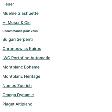
Montres pour femmes
Montres pour femmes
Heuer
Muehle Glashuette
H. Moser & Cie
Recommandé pour vous
Bulgari Serpenti
Chronoswiss Kairos
IWC Portofino Automatic
Montblanc Boheme
Montblanc Heritage
Nomos Zuerich
Omega Dynamic
Piaget Altiplano