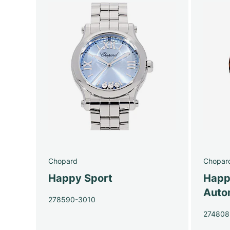
Chopard
Chopar
Happy Sport
Happ
Auto
278590-3010
274808