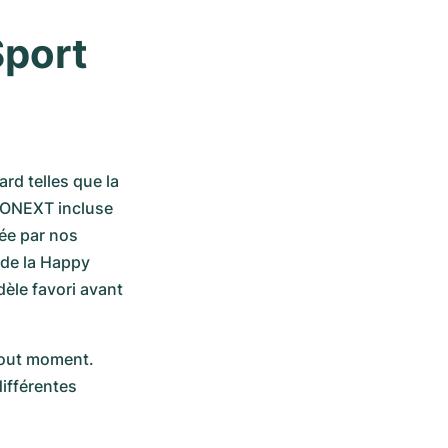
port 
 telles que la 
RONEXT incluse 
ée par nos 
de la Happy 
le favori avant 
tout moment. 
fférentes 