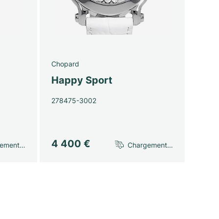
Chopard
Happy Sport
278475-3002
4 400 €
gement…
Chargement…