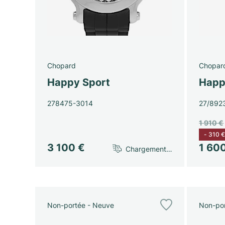
Chopard
Chopar
Happy Sport
Happ
278475-3014
27/892
1 910 €
-
310 
3 100 €
1 60
Chargement…
Non-portée - Neuve
Non-por