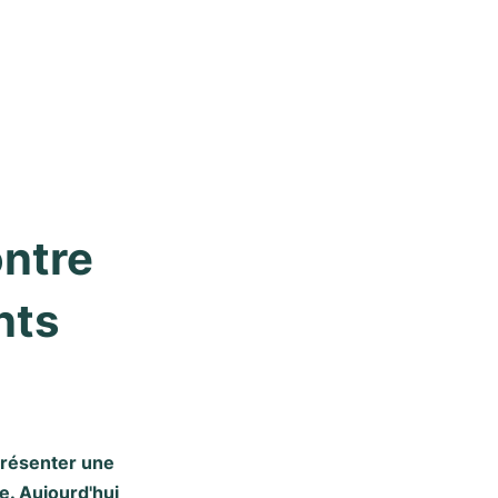
ntre 
ts 
présenter une
e. Aujourd'hui