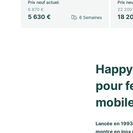
Prix neuf actuel
:
Prix neu
6 870 €
22 200
5 630 €
18 2
6 Semaines
Happy 
pour f
mobil
Lancée en 1993,
montre en inox 