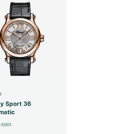
d
y Sport 36
matic
-5001