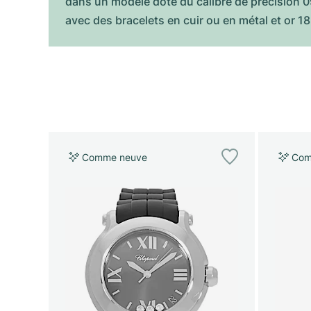
dans un modèle doté du calibre de précision 0
avec des bracelets en cuir ou en métal et or 18
Comme neuve
Com