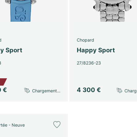
d
Chopard
y Sport
Happy Sport
3
27/8236-23
€
0 €
4 300 €
Chargement…
Char
tée - Neuve