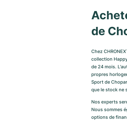
Achete
de Ch
Chez CHRONEXT, 
collection Happ
de 24 mois. L'aut
propres horloge
Sport de Chopard
que le stock ne 
Nos experts sero
Nous sommes égal
options de fina