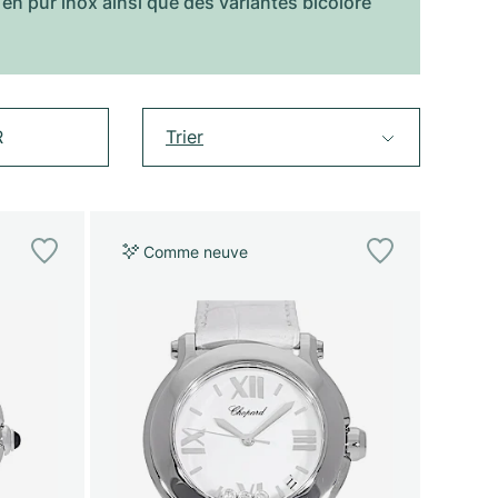
en pur inox ainsi que des variantes bicolore
R
Trier
Comme neuve