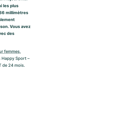
i les plus
36 millimètres
alement
ison. Vous avez
avec des
ur femmes
, 
 Happy Sport – 
 de 24 mois. 