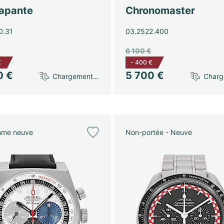
rapante
Chronomaster
0.31
03.2522.400
€
6 100 €
€
-
400 €
0 €
5 700 €
Chargement…
Char
me neuve
Non-portée - Neuve