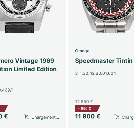
Omega
imero Vintage 1969
Speedmaster Tintin
tion Limited Edition
311.30.42.30.01.004
9.469/1
€
12 550 €
€
-
650 €
0 €
11 900 €
Chargement…
Char