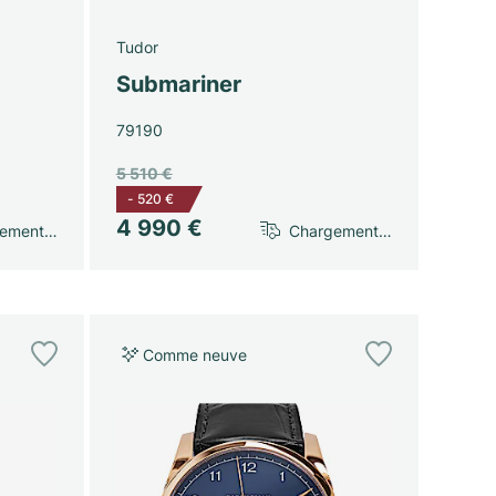
Tudor
Submariner
79190
5 510 €
-
520 €
4 990 €
gement…
Chargement…
Comme neuve