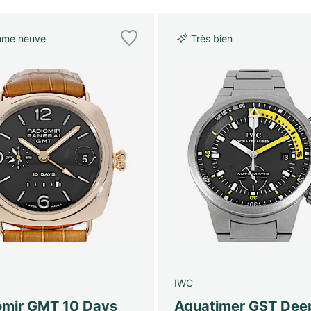
me neuve
Très bien
IWC
omir GMT 10 Days
Aquatimer GST Dee