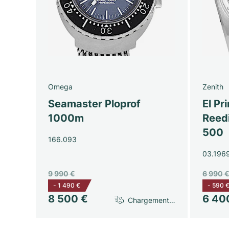
Omega
Zenith
Seamaster Ploprof
El Pr
1000m
Reedi
500
166.093
03.196
9 990 €
6 990 
-
1 490 €
-
590 
8 500 €
6 40
Chargement…