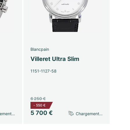
Blancpain
Villeret Ultra Slim
1151-1127-58
6 250 €
-
550 €
5 700 €
gement…
Chargement…