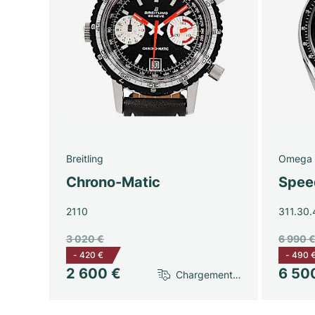
Breitling
Omega
Chrono-Matic
Spee
2110
311.30.
3 020 €
6 990 
-
420 €
-
490 
2 600 €
6 50
Chargement…