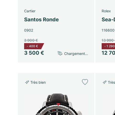
Cartier
Rolex
Santos Ronde
Sea-
0902
116600
3 900 €
13 990
-
400 €
-
1 290
3 500 €
12 7
Chargement…
Très bien
Très