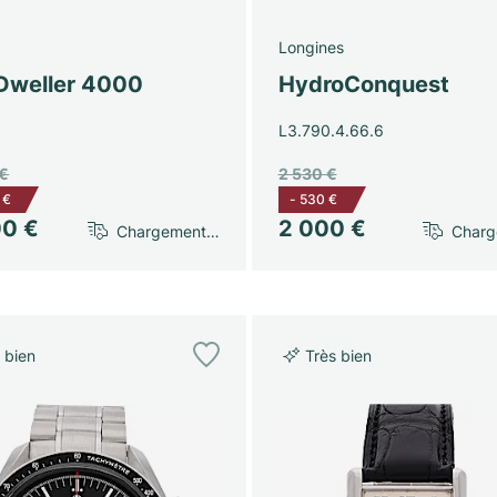
Longines
Dweller 4000
HydroConquest
L3.790.4.66.6
 €
2 530 €
 €
-
530 €
00 €
2 000 €
Chargement…
Char
 bien
Très bien