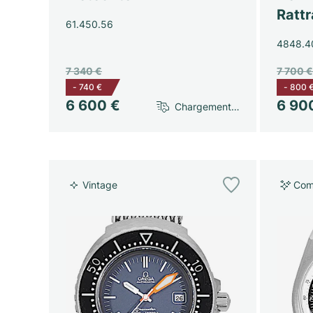
Ratt
61.450.56
4848.4
7 340 €
7 700 
-
740 €
-
800 
6 600 €
6 90
Chargement…
Vintage
Com