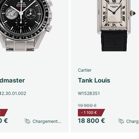
Cartier
dmaster
Tank Louis
42.30.01.002
W1528351
€
19 900 €
€
-
1 100 €
0 €
18 800 €
Chargement…
Char