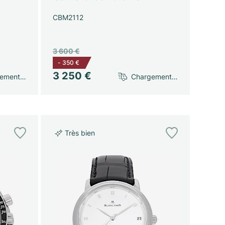
CBM2112
3 600 €
-
350 €
3 250 €
gement…
Chargement…
Très bien