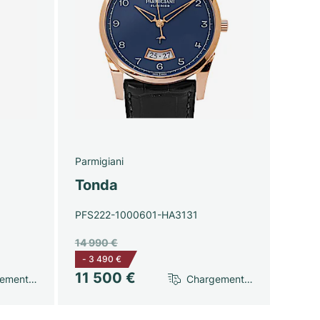
Parmigiani
Tonda
PFS222-1000601-HA3131
14 990 €
-
3 490 €
11 500 €
gement…
Chargement…