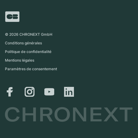
FAQ
Échange
Presse
Royaume-Uni
Service Center
Magazine
International
Retrait sur place
Partner
Expédition et retours
©
2026
CHRONEXT GmbH
Guide des tailles
Conditions générales
Politique de confidentialité
Mentions légales
Paramètres de consentement