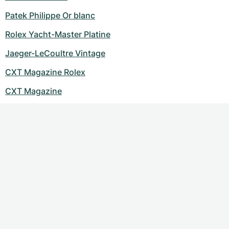
Montres pour femmes
Montres pour femmes
Patek Philippe Or blanc
Rolex Yacht-Master Platine
Jaeger-LeCoultre Vintage
CXT Magazine Rolex
CXT Magazine