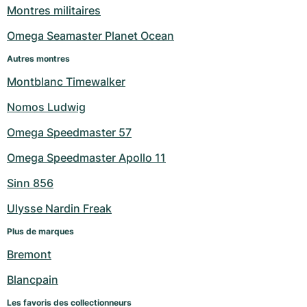
Montres militaires
Milgauss
Montres pour femmes
Ronde
Professional
Formula 1
Portofino
Spirit of Big Bang
Omega Seamaster Planet Ocean
Oyster Perpetual
Rotonde
Bentley
Grand Carrera
Portugieser
King Power
Autres montres
Montblanc Timewalker
Yacht-Master
Crash
Transocean
Montres d'occasion
Da Vinci
Montres d'occasion
Nomos Ludwig
Yacht-Master II
Pasha
Cockpit
Montres pour femmes
Aquatimer
Omega Speedmaster 57
Sea-Dweller
Tortue
Chronospace
Spitfire
Omega Speedmaster Apollo 11
Sky-Dweller
Baignoire
Super Avenger
GST
Sinn 856
Ulysse Nardin Freak
Submariner
Ballon Blanc
Galactic
Vintage
Plus de marques
Roadster
Montbrillant
Montres d'occasion
Bremont
Montres d'occasion
Montres d'occasion
Blancpain
Les favoris des collectionneurs