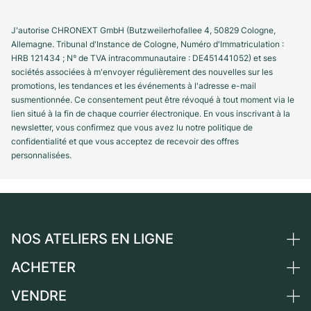
J'autorise CHRONEXT GmbH (Butzweilerhofallee 4, 50829 Cologne,
Allemagne. Tribunal d'Instance de Cologne, Numéro d'Immatriculation :
HRB 121434 ; N° de TVA intracommunautaire : DE451441052) et ses
sociétés associées à m'envoyer régulièrement des nouvelles sur les
promotions, les tendances et les événements à l'adresse e-mail
susmentionnée. Ce consentement peut être révoqué à tout moment via le
lien situé à la fin de chaque courrier électronique. En vous inscrivant à la
newsletter, vous confirmez que vous avez lu notre politique de
confidentialité et que vous acceptez de recevoir des offres
personnalisées.
NOS ATELIERS EN LIGNE
ACHETER
Allemagne
Pays-Bas
VENDRE
Toutes les montres de luxe
Autriche