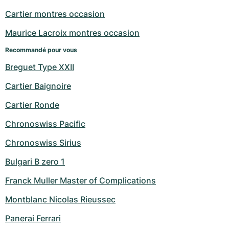
Montres pour femmes
Montres pour femmes
Cartier montres occasion
Maurice Lacroix montres occasion
Recommandé pour vous
Breguet Type XXII
Cartier Baignoire
Cartier Ronde
Chronoswiss Pacific
Chronoswiss Sirius
Bulgari B zero 1
Franck Muller Master of Complications
Montblanc Nicolas Rieussec
Panerai Ferrari