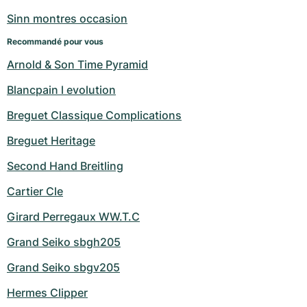
Montres pour femmes
Montres pour femmes
Sinn montres occasion
Recommandé pour vous
Arnold & Son Time Pyramid
Blancpain l evolution
Breguet Classique Complications
Breguet Heritage
Second Hand Breitling
Cartier Cle
Girard Perregaux WW.T.C
Grand Seiko sbgh205
Grand Seiko sbgv205
Hermes Clipper