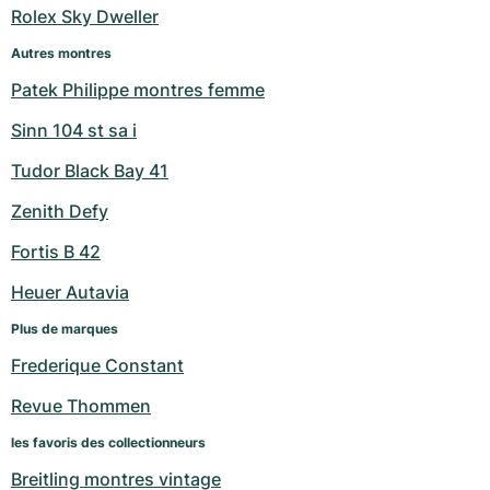
Rolex Sky Dweller
Milgauss
Montres pour femmes
Ronde
Professional
Formula 1
Portofino
Spirit of Big Bang
Autres montres
Oyster Perpetual
Rotonde
Bentley
Grand Carrera
Portugieser
King Power
Patek Philippe montres femme
Sinn 104 st sa i
Yacht-Master
Crash
Transocean
Montres d'occasion
Da Vinci
Montres d'occasion
Tudor Black Bay 41
Yacht-Master II
Pasha
Cockpit
Montres pour femmes
Aquatimer
Zenith Defy
Sea-Dweller
Tortue
Chronospace
Spitfire
Fortis B 42
Sky-Dweller
Baignoire
Super Avenger
GST
Heuer Autavia
Plus de marques
Submariner
Ballon Blanc
Galactic
Vintage
Frederique Constant
Roadster
Montbrillant
Montres d'occasion
Revue Thommen
Montres d'occasion
Montres d'occasion
les favoris des collectionneurs
Breitling montres vintage