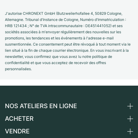
J'autorise CHRONEXT GmbH (Butzweilerhofallee 4, 50829 Cologne,
Allemagne. Tribunal d'Instance de Cologne, Numéro d'Immatriculation :
HRB 121434 ; N° de TVA intracommunautaire : DE451441052) et ses
sociétés associées à m'envoyer régulièrement des nouvelles sur les
promotions, les tendances et les événements à l'adresse e-mail
susmentionnée. Ce consentement peut être révoqué à tout moment via le
lien situé à la fin de chaque courrier électronique. En vous inscrivant à la
newsletter, vous confirmez que vous avez lu notre politique de
confidentialité et que vous acceptez de recevoir des offres
personnalisées.
NOS ATELIERS EN LIGNE
ACHETER
Allemagne
Pays-Bas
VENDRE
Toutes les montres de luxe
Autriche