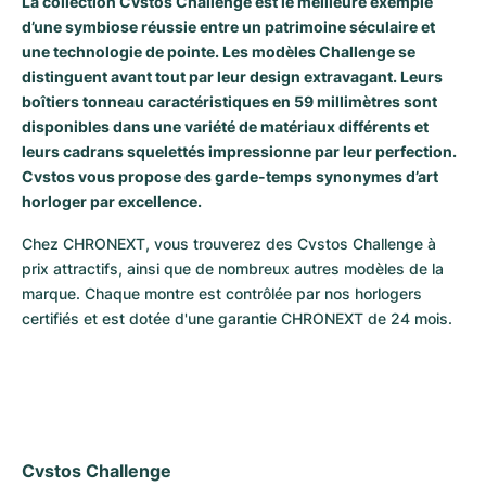
La collection Cvstos Challenge est le meilleure exemple
d’une symbiose réussie entre un patrimoine séculaire et
Milgauss
Montres pour femmes
Ronde
Professional
Formula 1
Portofino
Spirit of Big Bang
une technologie de pointe. Les modèles Challenge se
distinguent avant tout par leur design extravagant. Leurs
Oyster Perpetual
Rotonde
Bentley
Grand Carrera
Portugieser
King Power
boîtiers tonneau caractéristiques en 59 millimètres sont
disponibles dans une variété de matériaux différents et
Yacht-Master
Crash
Transocean
Montres d'occasion
Da Vinci
Montres d'occasion
leurs cadrans squelettés impressionne par leur perfection.
Cvstos vous propose des garde-temps synonymes d’art
Yacht-Master II
Pasha
Cockpit
Montres pour femmes
Aquatimer
horloger par excellence.
Sea-Dweller
Tortue
Chronospace
Spitfire
Chez CHRONEXT, vous trouverez des Cvstos Challenge à 
prix attractifs, ainsi que de nombreux autres modèles de la 
Sky-Dweller
Baignoire
Super Avenger
GST
marque. Chaque montre est contrôlée par nos horlogers 
certifiés et est dotée d'une garantie CHRONEXT de 24 mois.
Submariner
Ballon Blanc
Galactic
Vintage
Roadster
Montbrillant
Montres d'occasion
Montres d'occasion
Montres d'occasion
Cvstos Challenge