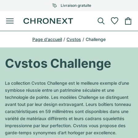
Livraison gratuite
Menu
Acheter une montre
Page d'accueil
Cvstos
Challenge
UNE SÉLECTION D'EXCEPTION
UNE SÉLECTION D'EXCEPTION
Rolex
Cartier
Montres d'occasion
Cvstos Challenge
Omega
Tiffany
Vendre une montre
Patek Philippe
Louis Vuitton
La collection Cvstos Challenge est le meilleure exemple d’une
Tous les modèles Rolex
symbiose réussie entre un patrimoine séculaire et une
Bijoux
Audemars Piguet
Gebauer & Gebauer
technologie de pointe. Les modèles Challenge se distinguent
avant tout par leur design extravagant. Leurs boîtiers tonneau
Modèles les plus vendus
Tous les modèles Omega
Nouveautés
Cartier
caractéristiques en 59 millimètres sont disponibles dans une
Van Cleef & Arpels
variété de matériaux différents et leurs cadrans squelettés
Modèles les plus vendus
Tous les modèles Patek Philippe
Breitling
Sale
Air-King
impressionne par leur perfection. Cvstos vous propose des
Bvlgari
garde-temps synonymes d’art horloger par excellence.
Modèles les plus vendus
Tous les modèles Audemars Piguet