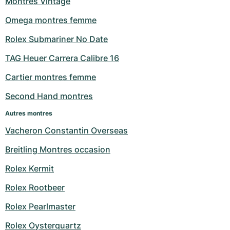
Montres Vintage
Milgauss
Montres pour femmes
Ronde
Professional
Formula 1
Portofino
Spirit of Big Bang
Omega montres femme
Rolex Submariner No Date
Oyster Perpetual
Rotonde
Bentley
Grand Carrera
Portugieser
King Power
TAG Heuer Carrera Calibre 16
Yacht-Master
Crash
Transocean
Montres d'occasion
Da Vinci
Montres d'occasion
Cartier montres femme
Yacht-Master II
Pasha
Cockpit
Montres pour femmes
Aquatimer
Second Hand montres
Sea-Dweller
Tortue
Chronospace
Spitfire
Autres montres
Vacheron Constantin Overseas
Sky-Dweller
Baignoire
Super Avenger
GST
Breitling Montres occasion
Submariner
Ballon Blanc
Galactic
Vintage
Rolex Kermit
Roadster
Montbrillant
Montres d'occasion
Rolex Rootbeer
Rolex Pearlmaster
Montres d'occasion
Montres d'occasion
Rolex Oysterquartz