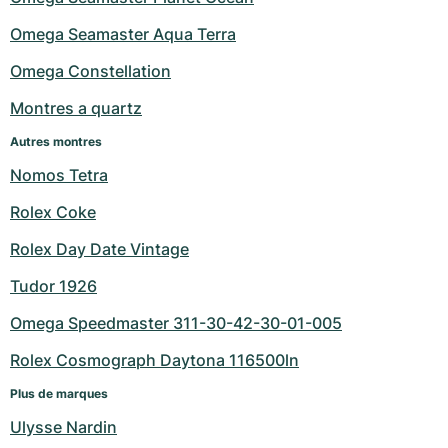
Milgauss
Montres pour femmes
Ronde
Professional
Formula 1
Portofino
Spirit of Big Bang
Omega Seamaster Aqua Terra
Omega Constellation
Oyster Perpetual
Rotonde
Bentley
Grand Carrera
Portugieser
King Power
Montres a quartz
Yacht-Master
Crash
Transocean
Montres d'occasion
Da Vinci
Montres d'occasion
Autres montres
Yacht-Master II
Pasha
Cockpit
Montres pour femmes
Aquatimer
Nomos Tetra
Rolex Coke
Sea-Dweller
Tortue
Chronospace
Spitfire
Rolex Day Date Vintage
Sky-Dweller
Baignoire
Super Avenger
GST
Tudor 1926
Submariner
Ballon Blanc
Galactic
Vintage
Omega Speedmaster 311-30-42-30-01-005
Roadster
Montbrillant
Montres d'occasion
Rolex Cosmograph Daytona 116500ln
Plus de marques
Montres d'occasion
Montres d'occasion
Ulysse Nardin