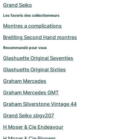
Montres pour femmes
Montres pour femmes
Grand Seiko
Les favoris des collectionneurs
Montres a complications
Breitling Second Hand montres
Recommandé pour vous
Glashuette Original Seventies
Glashuette Original Sixties
Graham Mercedes
Graham Mercedes GMT
Graham Silverstone Vintage 44
Grand Seiko sbgv207
H Moser & Cie Endeavour
H Moser & Cie Pioneer