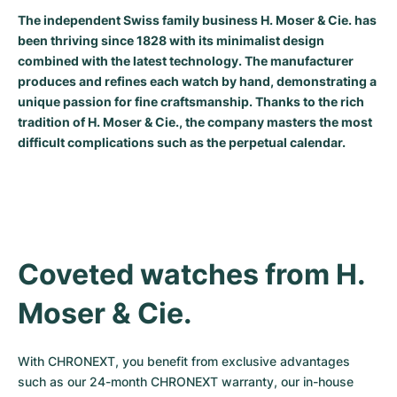
The independent Swiss family business H. Moser & Cie. has
Milgauss
Montres pour femmes
Ronde
Professional
Formula 1
Portofino
Spirit of Big Bang
been thriving since 1828 with its minimalist design
combined with the latest technology. The manufacturer
Oyster Perpetual
Rotonde
Bentley
Grand Carrera
Portugieser
King Power
produces and refines each watch by hand, demonstrating a
unique passion for fine craftsmanship. Thanks to the rich
Yacht-Master
Crash
Transocean
Montres d'occasion
Da Vinci
Montres d'occasion
tradition of H. Moser & Cie., the company masters the most
difficult complications such as the perpetual calendar.
Yacht-Master II
Pasha
Cockpit
Montres pour femmes
Aquatimer
Sea-Dweller
Tortue
Chronospace
Spitfire
Sky-Dweller
Baignoire
Super Avenger
GST
Coveted watches from H. 
Submariner
Ballon Blanc
Galactic
Vintage
Moser & Cie.
Roadster
Montbrillant
Montres d'occasion
Montres d'occasion
Montres d'occasion
With CHRONEXT, you benefit from exclusive advantages 
such as our 24-month CHRONEXT warranty, our in-house 