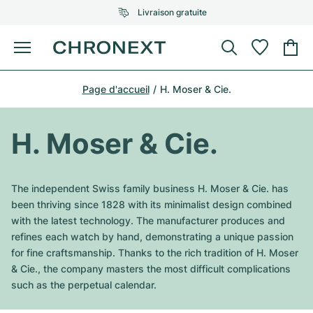
Livraison gratuite
Menu
Acheter une montre
Page d'accueil
H. Moser & Cie.
UNE SÉLECTION D'EXCEPTION
UNE SÉLECTION D'EXCEPTION
Rolex
Cartier
Montres d'occasion
H. Moser & Cie.
Omega
Tiffany
Vendre une montre
Patek Philippe
Louis Vuitton
The independent Swiss family business H. Moser & Cie. has
Tous les modèles Rolex
been thriving since 1828 with its minimalist design combined
Bijoux
Audemars Piguet
Gebauer & Gebauer
with the latest technology. The manufacturer produces and
refines each watch by hand, demonstrating a unique passion
Modèles les plus vendus
Tous les modèles Omega
Nouveautés
Cartier
for fine craftsmanship. Thanks to the rich tradition of H. Moser
Van Cleef & Arpels
& Cie., the company masters the most difficult complications
Modèles les plus vendus
Tous les modèles Patek Philippe
Breitling
Sale
Air-King
such as the perpetual calendar.
Bvlgari
Modèles les plus vendus
Tous les modèles Audemars Piguet