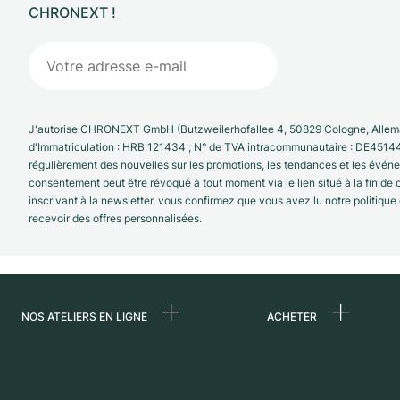
CHRONEXT !
J'autorise CHRONEXT GmbH (Butzweilerhofallee 4, 50829 Cologne, Allema
d'Immatriculation : HRB 121434 ; N° de TVA intracommunautaire : DE4514
régulièrement des nouvelles sur les promotions, les tendances et les évé
consentement peut être révoqué à tout moment via le lien situé à la fin de
inscrivant à la newsletter, vous confirmez que vous avez lu notre politique
recevoir des offres personnalisées.
NOS ATELIERS EN LIGNE
ACHETER
Allemagne
Toutes les montres
luxe
Pays-Bas