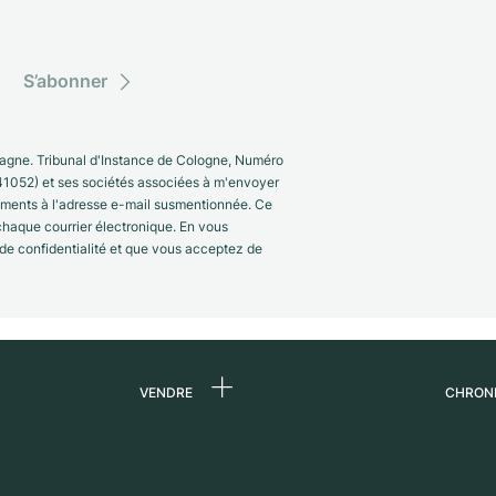
S’abonner
gne. Tribunal d'Instance de Cologne, Numéro
41052) et ses sociétés associées à m'envoyer
nements à l'adresse e-mail susmentionnée. Ce
 chaque courrier électronique. En vous
 de confidentialité et que vous acceptez de
VENDRE
CHRON
 de
Vendre une montre
Qui s
Commission
Carri