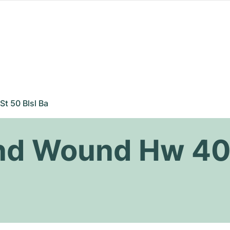
St 50 Blsl Ba
nd Wound Hw 40 