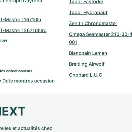
smograph Daytona 
Tudor Fastrider
Tudor Hydronaut
T-Master 116710ln
Zenith Chronomaster
T-Master 126710blro
Omega Seamaster 210-30-
ques
001
Blancpain Leman
Breitling Airwolf
des collectionneurs
Chopard L.U.C
y Date montres occasion
NEXT
elles et actualités chez