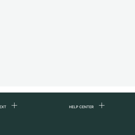
EXT
HELP CENTER
ommes-nous ?
FAQ
ères
Service Center