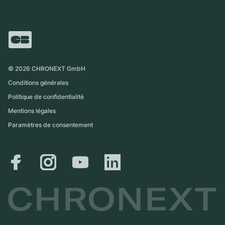
Vente directe
Carrières
Italie
FAQ
Échange
Presse
Royaume-Uni
Service Center
Magazine
International
Retrait sur place
Partner
Expédition et retours
©
2026
CHRONEXT GmbH
Guide des tailles
Conditions générales
Politique de confidentialité
Mentions légales
Paramètres de consentement