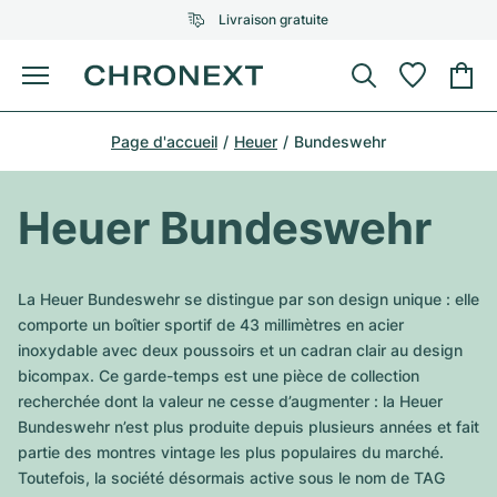
Livraison gratuite
Menu
Acheter une montre
Page d'accueil
Heuer
Bundeswehr
UNE SÉLECTION D'EXCEPTION
UNE SÉLECTION D'EXCEPTION
Rolex
Cartier
Montres d'occasion
Heuer Bundeswehr
Omega
Tiffany
Vendre une montre
Patek Philippe
Louis Vuitton
La Heuer Bundeswehr se distingue par son design unique : elle
Tous les modèles Rolex
comporte un boîtier sportif de 43 millimètres en acier
Bijoux
Audemars Piguet
Gebauer & Gebauer
inoxydable avec deux poussoirs et un cadran clair au design
bicompax. Ce garde-temps est une pièce de collection
Modèles les plus vendus
Tous les modèles Omega
Nouveautés
Cartier
recherchée dont la valeur ne cesse d’augmenter : la Heuer
Van Cleef & Arpels
Bundeswehr n’est plus produite depuis plusieurs années et fait
Modèles les plus vendus
Tous les modèles Patek Philippe
Breitling
Sale
Air-King
partie des montres vintage les plus populaires du marché.
Bvlgari
Toutefois, la société désormais active sous le nom de TAG
Modèles les plus vendus
Tous les modèles Audemars Piguet