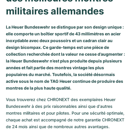
militaires allemandes
Milgauss
Montres pour femmes
Ronde
Professional
Formula 1
Portofino
Spirit of Big Bang
Oyster Perpetual
Rotonde
Bentley
Grand Carrera
Portugieser
King Power
La Heuer Bundeswehr se distingue par son design unique :
elle comporte un boîtier sportif de 43 millimètres en acier
Yacht-Master
Crash
Transocean
Montres d'occasion
Da Vinci
Montres d'occasion
inoxydable avec deux poussoirs et un cadran clair au
design bicompax. Ce garde-temps est une pièce de
Yacht-Master II
Pasha
Cockpit
Montres pour femmes
Aquatimer
collection recherchée dont la valeur ne cesse d’augmenter :
la Heuer Bundeswehr n’est plus produite depuis plusieurs
Sea-Dweller
Tortue
Chronospace
Spitfire
années et fait partie des montres vintage les plus
populaires du marché. Toutefois, la société désormais
Sky-Dweller
Baignoire
Super Avenger
GST
active sous le nom de TAG Heuer continue de produire des
montres de la plus haute qualité.
Submariner
Ballon Blanc
Galactic
Vintage
Vous trouverez chez CHRONEXT des exemplaires Heuer 
Roadster
Montbrillant
Montres d'occasion
Bundeswehr à des prix raisonnables ainsi que d'autres 
montres militaires et pour pilotes. Pour une sécurité optimale, 
Montres d'occasion
Montres d'occasion
chaque achat est accompagné de notre garantie CHRONEXT 
de 24 mois ainsi que de nombreux autres avantages.