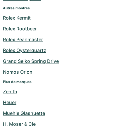
Montres pour femmes
Montres pour femmes
Autres montres
Rolex Kermit
Rolex Rootbeer
Rolex Pearlmaster
Rolex Oysterquartz
Grand Seiko Spring Drive
Nomos Orion
Plus de marques
Zenith
Heuer
Muehle Glashuette
H. Moser & Cie