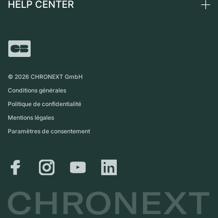
HELP CENTER
Qui sommes-nous ?
France
Independent Brands
Vente directe
Carrières
Italie
FAQ
Échange
Presse
Royaume-Uni
Service Center
Magazine
International
Retrait sur place
Partner
Expédition et retours
©
2026
CHRONEXT GmbH
Guide des tailles
Conditions générales
Politique de confidentialité
Mentions légales
Paramètres de consentement