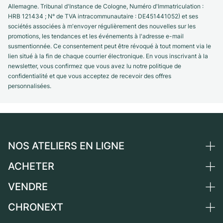
Allemagne. Tribunal d'Instance de Cologne, Numéro d'Immatriculation :
HRB 121434 ; N° de TVA intracommunautaire : DE451441052) et ses
sociétés associées à m'envoyer régulièrement des nouvelles sur les
promotions, les tendances et les événements à l'adresse e-mail
susmentionnée. Ce consentement peut être révoqué à tout moment via le
lien situé à la fin de chaque courrier électronique. En vous inscrivant à la
newsletter, vous confirmez que vous avez lu notre politique de
confidentialité et que vous acceptez de recevoir des offres
personnalisées.
NOS ATELIERS EN LIGNE
ACHETER
Allemagne
Pays-Bas
VENDRE
Toutes les montres de luxe
Autriche
Montres d'occasion
CHRONEXT
Vendre une montre
Suisse
Montres vintage
Commission