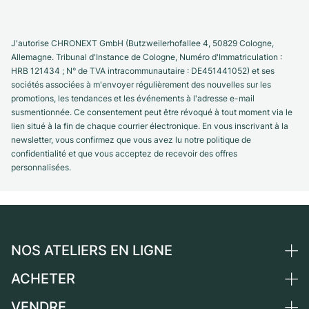
J'autorise CHRONEXT GmbH (Butzweilerhofallee 4, 50829 Cologne,
Allemagne. Tribunal d'Instance de Cologne, Numéro d'Immatriculation :
HRB 121434 ; N° de TVA intracommunautaire : DE451441052) et ses
sociétés associées à m'envoyer régulièrement des nouvelles sur les
promotions, les tendances et les événements à l'adresse e-mail
susmentionnée. Ce consentement peut être révoqué à tout moment via le
lien situé à la fin de chaque courrier électronique. En vous inscrivant à la
newsletter, vous confirmez que vous avez lu notre politique de
confidentialité et que vous acceptez de recevoir des offres
personnalisées.
NOS ATELIERS EN LIGNE
ACHETER
Allemagne
Pays-Bas
VENDRE
Toutes les montres de luxe