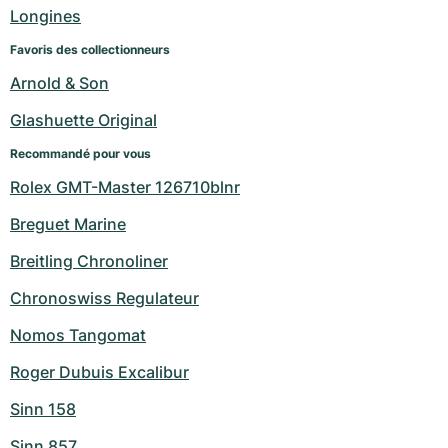
Montres pour femmes
Montres pour femmes
Longines
Favoris des collectionneurs
Arnold & Son
Glashuette Original
Recommandé pour vous
Rolex GMT-Master 126710blnr
Breguet Marine
Breitling Chronoliner
Chronoswiss Regulateur
Nomos Tangomat
Roger Dubuis Excalibur
Sinn 158
Sinn 857