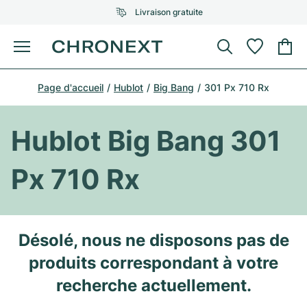
Livraison gratuite
Menu
Acheter une montre
Page d'accueil
Hublot
Big Bang
301 Px 710 Rx
UNE SÉLECTION D'EXCEPTION
UNE SÉLECTION D'EXCEPTION
Rolex
Cartier
Montres d'occasion
Hublot Big Bang 301
Omega
Tiffany
Vendre une montre
Px 710 Rx
Patek Philippe
Louis Vuitton
Tous les modèles Rolex
Bijoux
Audemars Piguet
Gebauer & Gebauer
Modèles les plus vendus
Tous les modèles Omega
Désolé, nous ne disposons pas de
Nouveautés
Cartier
produits correspondant à votre
Van Cleef & Arpels
Modèles les plus vendus
Tous les modèles Patek Philippe
Breitling
Sale
Air-King
recherche actuellement.
Bvlgari
Modèles les plus vendus
Tous les modèles Audemars Piguet