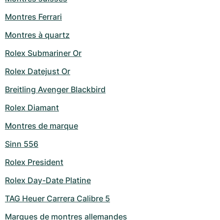
Milgauss
Montres pour femmes
Ronde
Professional
Formula 1
Portofino
Spirit of Big Bang
Montres Ferrari
Montres à quartz
Oyster Perpetual
Rotonde
Bentley
Grand Carrera
Portugieser
King Power
Rolex Submariner Or
Yacht-Master
Crash
Transocean
Montres d'occasion
Da Vinci
Montres d'occasion
Rolex Datejust Or
Yacht-Master II
Pasha
Cockpit
Montres pour femmes
Aquatimer
Breitling Avenger Blackbird
Sea-Dweller
Tortue
Chronospace
Spitfire
Rolex Diamant
Montres de marque
Sky-Dweller
Baignoire
Super Avenger
GST
Sinn 556
Submariner
Ballon Blanc
Galactic
Vintage
Rolex President
Roadster
Montbrillant
Montres d'occasion
Rolex Day-Date Platine
TAG Heuer Carrera Calibre 5
Montres d'occasion
Montres d'occasion
Marques de montres allemandes