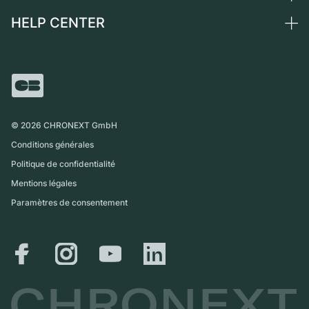
Suisse
Montres vintage
Commission
HELP CENTER
Qui sommes-nous ?
France
Independent Brands
Vente directe
Carrières
Italie
FAQ
Échange
Presse
Royaume-Uni
Service Center
Magazine
International
Retrait sur place
Partner
Expédition et retours
©
2026
CHRONEXT GmbH
Guide des tailles
Conditions générales
Politique de confidentialité
Mentions légales
Paramètres de consentement