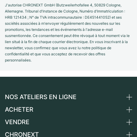
J'autorise CHRONEXT GmbH (Butzweilerhofallee 4, 50829 Cologne,
Allemagne. Tribunal d'Instance de Cologne, Numéro d'Immatriculation :
HRB 121434 ; N° de TVA intracommunautaire : DE451441052) et ses
sociétés associées à m'envoyer régulièrement des nouvelles sur les
promotions, les tendances et les événements à l'adresse e-mail
susmentionnée. Ce consentement peut être révoqué à tout moment via le
lien situé à la fin de chaque courrier électronique. En vous inscrivant à la
newsletter, vous confirmez que vous avez lu notre politique de
confidentialité et que vous acceptez de recevoir des offres
personnalisées.
NOS ATELIERS EN LIGNE
ACHETER
Allemagne
Pays-Bas
VENDRE
Toutes les montres de luxe
Autriche
Montres d'occasion
CHRONEXT
Vendre une montre