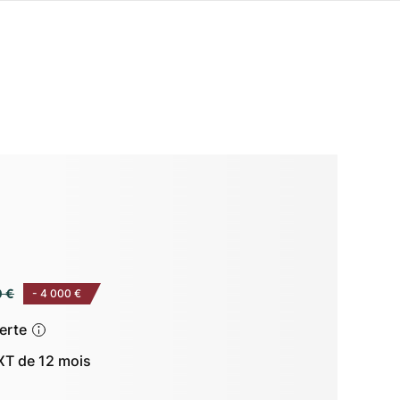
0 €
-
4 000 €
ferte
T de 12 mois