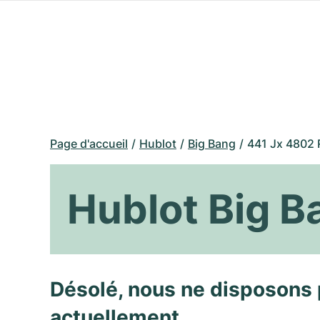
Page d'accueil
Hublot
Big Bang
441 Jx 4802 
Hublot Big B
Désolé, nous ne disposons 
actuellement.