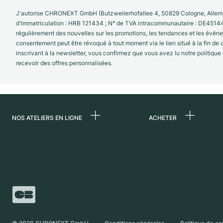
J'autorise CHRONEXT GmbH (Butzweilerhofallee 4, 50829 Cologne, Allema
d'Immatriculation : HRB 121434 ; N° de TVA intracommunautaire : DE4514
régulièrement des nouvelles sur les promotions, les tendances et les évé
consentement peut être révoqué à tout moment via le lien situé à la fin de
inscrivant à la newsletter, vous confirmez que vous avez lu notre politique
recevoir des offres personnalisées.
NOS ATELIERS EN LIGNE
ACHETER
Allemagne
Toutes les montres
luxe
Pays-Bas
Montres d'occasio
Autriche
Montres vintage
Suisse
Independent Brand
France