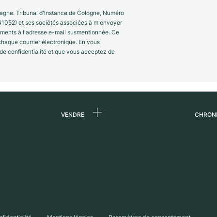
gne. Tribunal d'Instance de Cologne, Numéro
41052) et ses sociétés associées à m'envoyer
nements à l'adresse e-mail susmentionnée. Ce
 chaque courrier électronique. En vous
 de confidentialité et que vous acceptez de
VENDRE
CHRON
 de
Vendre une montre
Qui s
Commission
Carri
n
Vente directe
Press
Échange
Magaz
s
Partn