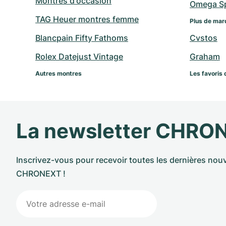
Montres d'occasion
Omega Sp
TAG Heuer montres femme
Plus de mar
Blancpain Fifty Fathoms
Cvstos
Rolex Datejust Vintage
Graham
Autres montres
Les favoris 
La newsletter CHRO
Inscrivez-vous pour recevoir toutes les dernières nouv
CHRONEXT !