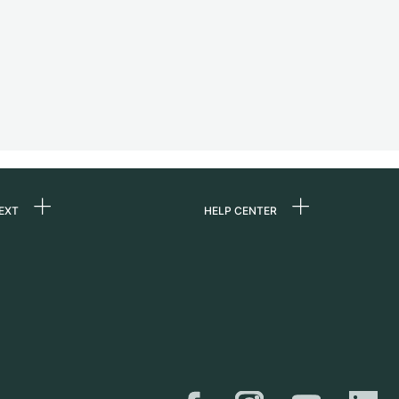
EXT
HELP CENTER
ommes-nous ?
FAQ
ères
Service Center
e
Retrait sur place
ine
Expédition et retours
er
Guide des tailles