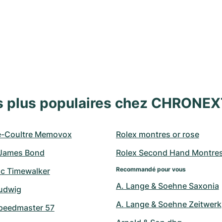
s plus populaires chez CHRONE
e-Coultre Memovox
Rolex montres or rose
James Bond
Rolex Second Hand Montre
Recommandé pour vous
c Timewalker
A. Lange & Soehne Saxonia
udwig
A. Lange & Soehne Zeitwerk
peedmaster 57