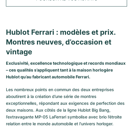
Tudor
Cellini
Seamaster
Tous les bracelets
Modèles les plus vendus
Tous les modèles Cartier
TAG Heuer
Cosmograph Daytona
Planet Ocean
Nautilus
Modèles les plus vendus
Tous les modèles Breitling
IWC
Date
Aqua Terra
Complications
Royal Oak
Hublot Ferrari : modèles et prix.
Modèles les plus vendus
Tous les modèles Tudor
Montres neuves, d’occasion et
Hublot
Datejust
De Ville
Aquanaut
Royal Oak Offshore
Santos
vintage
Modèles les plus vendus
Tous les modèles TAG Heuer
Datejust II
Constellation
Grand Complications
Jules Audemars
Ballon Bleu
Navitimer
CATÉGORIES
Exclusivité, excellence technologique et records mondiaux
Modèles les plus vendus
Tous les modèles IWC
Toutes les marques de montres de luxe
– ces qualités s’appliquent tant à la maison horlogère
Day-Date
Speedmaster
Calatrava
Millenary
Clé
Superocean
Black Bay
Hublot qu’au fabricant automobile Ferrari.
Modèles les plus vendus
Tous les modèles Hublot
Montres vintage
Explorer
Montres d'occasion
Twenty 4
Tank
Chronomat
Pelagos
Aquaracer
Les nombreux points en commun des deux entreprises
Modèles les plus vendus
aboutirent à la création d’une série de montres
Montres d'occasion
Explorer II
Montres pour femmes
Gondolo
Panthère
Premier
Montres d'occasion
Carrera
Big Pilot
exceptionnelles, répondant aux exigences de perfection des
deux maisons. Aux côtés de la ligne Hublot Big Bang,
Montres homme
GMT-Master
Golden Ellipse
Calibre
Avenger
Montres Femme
Monaco
Pilot's Watch
Big Bang
l’extravagante MP-05 LaFerrari symbolise avec brio l’étroite
relation entre le monde automobile et l'univers horloger.
Montres femme
Lady-Datejust
Montres d'occasion
Drive
Colt
Heritage
Link
Ingenieur
Classic Fusion