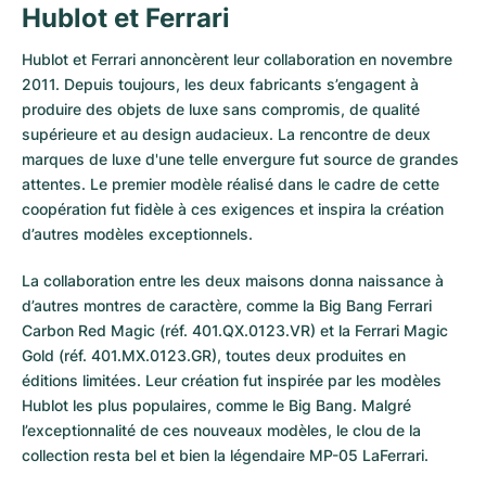
Hublot et Ferrari
Milgauss
Montres pour femmes
Ronde
Professional
Formula 1
Portofino
Spirit of Big Bang
Hublot et Ferrari annoncèrent leur collaboration en novembre
Oyster Perpetual
Rotonde
Bentley
Grand Carrera
Portugieser
King Power
2011. Depuis toujours, les deux fabricants s’engagent à
produire des objets de luxe sans compromis, de qualité
Yacht-Master
Crash
Transocean
Montres d'occasion
Da Vinci
Montres d'occasion
supérieure et au design audacieux. La rencontre de deux
marques de luxe d'une telle envergure fut source de grandes
Yacht-Master II
Pasha
Cockpit
Montres pour femmes
Aquatimer
attentes. Le premier modèle réalisé dans le cadre de cette
coopération fut fidèle à ces exigences et inspira la création
d’autres modèles exceptionnels.
Sea-Dweller
Tortue
Chronospace
Spitfire
La collaboration entre les deux maisons donna naissance à
Sky-Dweller
Baignoire
Super Avenger
GST
d’autres montres de caractère, comme la Big Bang Ferrari
Carbon Red Magic (réf. 401.QX.0123.VR) et la Ferrari Magic
Submariner
Ballon Blanc
Galactic
Vintage
Gold (réf. 401.MX.0123.GR), toutes deux produites en
éditions limitées. Leur création fut inspirée par les modèles
Roadster
Montbrillant
Montres d'occasion
Hublot les plus populaires, comme le Big Bang. Malgré
l’exceptionnalité de ces nouveaux modèles, le clou de la
Montres d'occasion
Montres d'occasion
collection resta bel et bien la légendaire MP-05 LaFerrari.