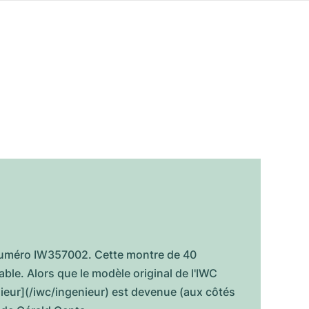
 numéro IW357002. Cette montre de 40
able. Alors que le modèle original de l'IWC
enieur](/iwc/ingenieur) est devenue (aux côtés