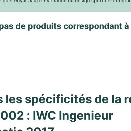
Piguet Royal Oak) l'incarnation du design sportif et intégra
pas de produits correspondant à
les spécificités de la ré
02 : IWC Ingenieur 