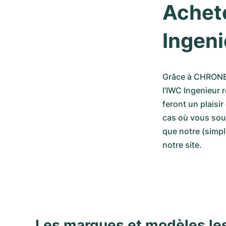
Achete
Ingen
Grâce à CHRONEX
l’IWC Ingenieur 
feront un plaisir
cas où vous souh
que notre (simpl
notre site.
Les marques et modèles le