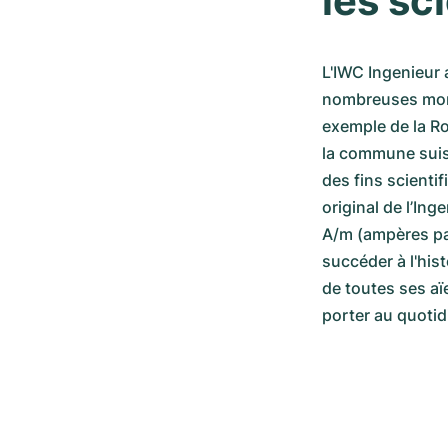
les sc
L'IWC Ingenieur 
nombreuses montr
exemple de la Ro
la commune suiss
des fins scientif
original de l’In
A/m (ampères par
succéder à l'hist
de toutes ses a
porter au quotid