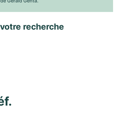
l de Gérald Genta.
 votre recherche
f. 