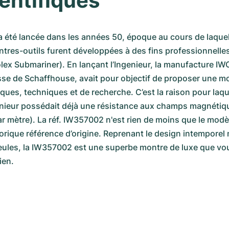
ientifiques
a été lancée dans les années 50, époque au cours de laquell
es-outils furent développées à des fins professionnelles (
lex Submariner). En lançant l’Ingenieur, la manufacture IWC,
e de Schaffhouse, avait pour objectif de proposer une mo
iques, techniques et de recherche. C’est la raison pour laqu
genieur possédait déjà une résistance aux champs magnétiq
 mètre). La réf. IW357002 n'est rien de moins que le modèle
orique référence d’origine. Reprenant le design intemporel m
ïeules, la IW357002 est une superbe montre de luxe que vo
ien.