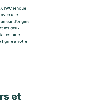
7, IWC renoue 
 avec une 
enieur d’origine 
t les deux 
at est une 
figure à votre 
s et 