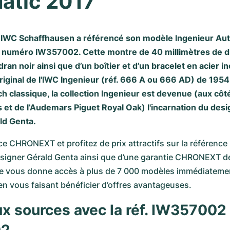
atic 2017
IWC Schaffhausen a référencé son modèle Ingenieur Aut
e numéro IW357002. Cette montre de 40 millimètres de d
ran noir ainsi que d’un boîtier et d’un bracelet en acier i
iginal de l'IWC Ingenieur (réf. 666 A ou 666 AD) de 1954 af
h classique, la collection
Ingenieur
est devenue (aux côté
s et de l’Audemars Piguet Royal Oak) l'incarnation du desig
ld Genta.
nce CHRONEXT et profitez de prix attractifs sur la référenc
esigner Gérald Genta ainsi que d’une garantie CHRONEXT de
ne vous donne accès à plus de 7 000 modèles immédiatemen
t en vous faisant bénéficier d’offres avantageuses.
x sources avec la réf. IW357002 