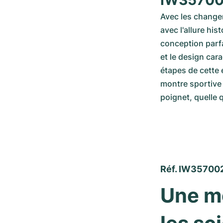
IW3570
Avec les changem
avec l'allure hi
conception parfai
et le design car
étapes de cette 
montre sportive 
poignet, quelle q
Réf. IW35700
Une mo