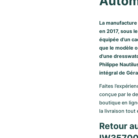
Autom
La manufacture 
en 2017, sous l
équipée d’un cad
que le modèle or
d'une dresswatc
Philippe Nautilu
intégral de Géra
Faites l’expérie
conçue par le d
boutique en lig
la livraison tou
Retour au