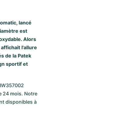
omatic, lancé
iamètre est
noxydable. Alors
fichait l'allure
s de la Patek
n sportif et
e IW357002 
 24 mois. Notre 
t disponibles à 