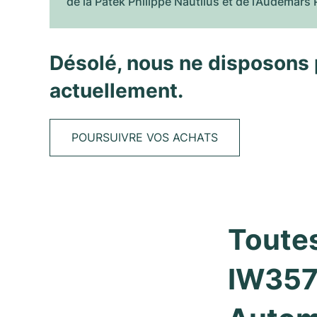
de la Patek Philippe Nautilus et de l’Audemars 
Désolé, nous ne disposons 
actuellement.
POURSUIVRE VOS ACHATS
Toutes 
IW3570