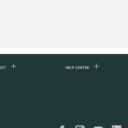
EXT
HELP CENTER
ommes-nous ?
FAQ
ères
Service Center
e
Retrait sur place
ine
Expédition et retours
er
Guide des tailles