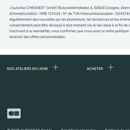
J'autorise CHRONEXT GmbH (Butzweilerhofallee 4, 50829 Cologne, Allema
d'Immatriculation : HRB 121434 ; N° de TVA intracommunautaire : DE4514
régulièrement des nouvelles sur les promotions, les tendances et les évé
consentement peut être révoqué à tout moment via le lien situé à la fin de
inscrivant à la newsletter, vous confirmez que vous avez lu notre politique
recevoir des offres personnalisées.
NOS ATELIERS EN LIGNE
ACHETER
Allemagne
Toutes les montres
luxe
Pays-Bas
Montres d'occasio
Autriche
Montres vintage
Suisse
Independent Brand
France