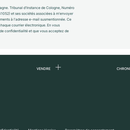
gne. Tribunal d'Instance de Cologne, Numéro
41052) et ses sociétés associées à m'envoyer
nements à l'adresse e-mail susmentionnée. Ce
 chaque courrier électronique. En vous
 de confidentialité et que vous acceptez de
VENDRE
CHRON
 de
Vendre une montre
Qui s
Commission
Carri
n
Vente directe
Press
Échange
Magaz
s
Partn