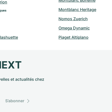
Montblanc Boheme
rion
Montblanc Heritage
ques
Nomos Zuerich
Omega Dynamic
lashuette
Piaget Altiplano
NEXT
elles et actualités chez
S’abonner