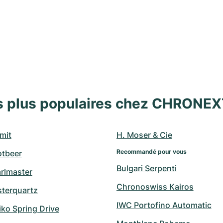
s plus populaires chez CHRONE
mit
H. Moser & Cie
Recommandé pour vous
otbeer
Bulgari Serpenti
arlmaster
Chronoswiss Kairos
sterquartz
IWC Portofino Automatic
ko Spring Drive