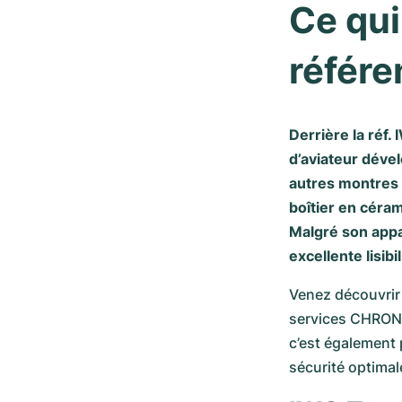
Ce qui
référ
Derrière la réf
d’aviateur déve
autres montres 
boîtier en céram
Malgré son appa
excellente lisib
Venez découvrir 
services CHRONE
c’est également p
sécurité optimal