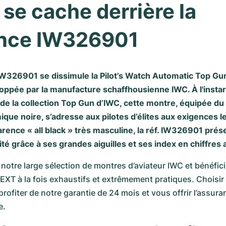
 se cache derrière la 
ence IW326901
. IW326901 se dissimule la Pilot’s Watch Automatic Top G
loppée par la manufacture schaffhousienne IWC. À l'instar
de la collection Top Gun d’IWC, cette montre, équipée du 
ique noire, s’adresse aux pilotes d’élites aux exigences l
rence « all black » très masculine, la réf. IW326901 pré
ilité grâce à ses grandes aiguilles et ses index en chiffres
notre large sélection de montres d’aviateur IWC et bénéfici
XT à la fois exhaustifs et extrêmement pratiques. Choisi
rofiter de notre garantie de 24 mois et vous offrir l’assura
e.