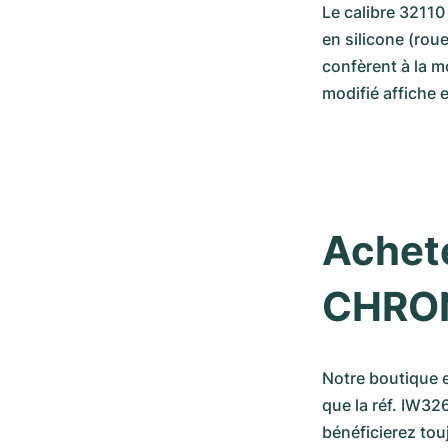
Le calibre 32110
en silicone (rou
confèrent à la m
modifié affiche
Achete
CHRO
Notre boutique e
que la réf. IW32
bénéficierez to