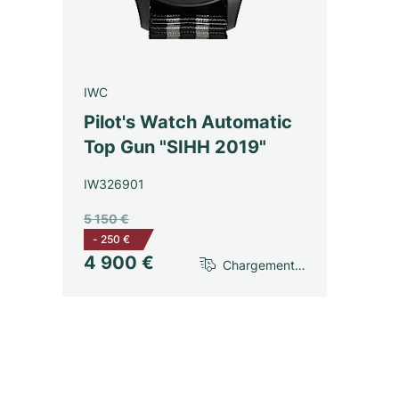
IWC
Pilot's Watch Automatic
Top Gun "SIHH 2019"
IW326901
5 150 €
-
250 €
4 900 €
Chargement…