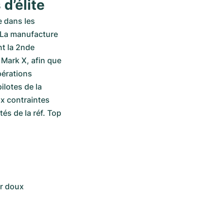
d’élite
 dans les 
La manufacture 
t la 2nde 
Mark X, afin que 
érations 
lotes de la 
x contraintes 
és de la réf. Top 
er doux