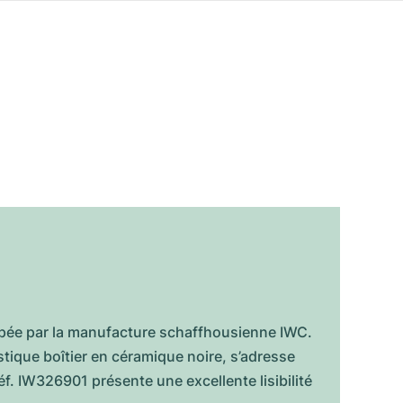
oppée par la manufacture schaffhousienne IWC.
stique boîtier en céramique noire, s’adresse
éf. IW326901 présente une excellente lisibilité