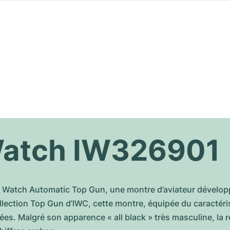
 Watch IW326901
ot’s Watch Automatic Top Gun, une montre d’aviateur dével
collection Top Gun d’IWC, cette montre, équipée du caractéri
vées. Malgré son apparence « all black » très masculine, la r