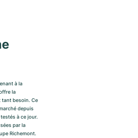
e 
nant à la 
fre la 
 tant besoin. Ce 
marché depuis 
estés à ce jour. 
sées par la 
oupe Richemont. 