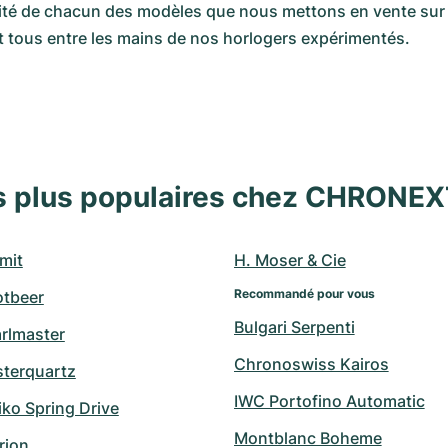
cité de chacun des modèles que nous mettons en vente sur n
t tous entre les mains de nos horlogers expérimentés.
s plus populaires chez CHRONE
mit
H. Moser & Cie
Recommandé pour vous
otbeer
Bulgari Serpenti
arlmaster
Chronoswiss Kairos
sterquartz
IWC Portofino Automatic
ko Spring Drive
Montblanc Boheme
rion