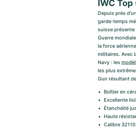
IWC Top G
Depuis près d'un
garde-temps méc
suisse présente 
Guerre mondiale,
la force aérienn
militaires. Avec 
Navy : les 
modèl
les plus extrêmes
Gun résultant d
Boîtier en cé
Excellente lis
Étanchéité ju
Haute résista
Calibre 32110 