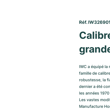
Réf. IW32690
Calibr
grand
IWC a équipé la 
famille de calib
robustesse, la fi
dernier a été co
les années 1970 
Les vastes modifi
Manufacture Horl