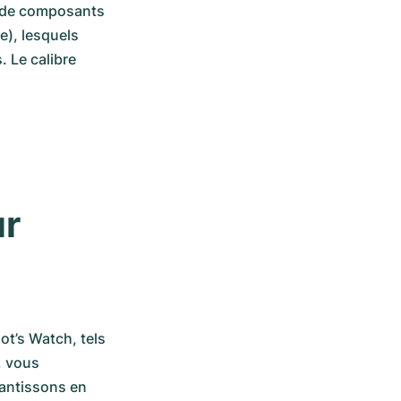
, de composants 
), lesquels 
Le calibre 
r 
t’s Watch, tels 
 vous 
antissons en 