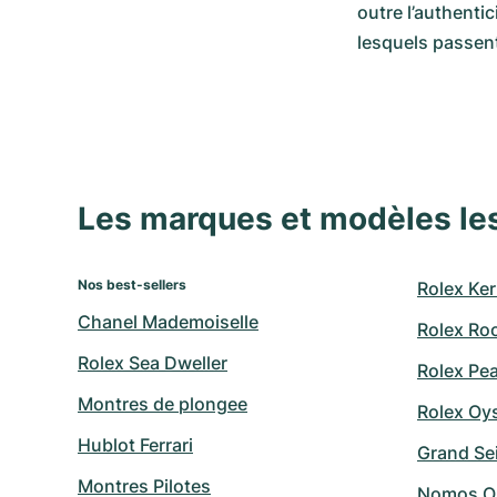
outre l’authenti
lesquels passen
Les marques et modèles le
Nos best-sellers
Rolex Ker
Chanel Mademoiselle
Rolex Ro
Rolex Sea Dweller
Rolex Pe
Montres de plongee
Rolex Oy
Hublot Ferrari
Grand Sei
Montres Pilotes
Nomos O