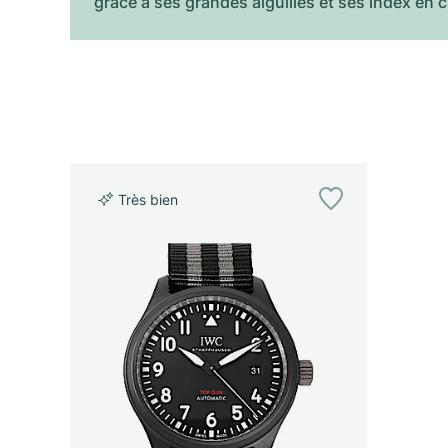
grâce à ses grandes aiguilles et ses index en c
Très bien