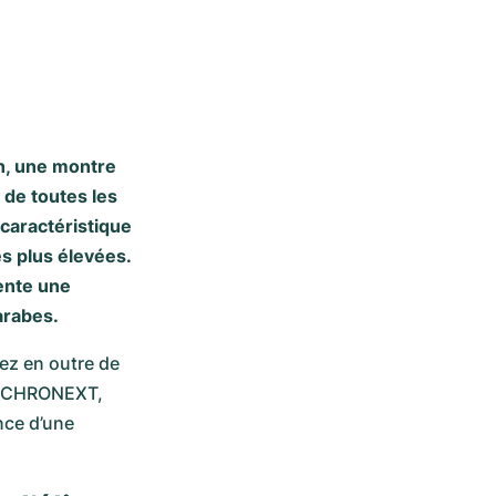
un, une montre
 de toutes les
caractéristique
es plus élevées.
sente une
 arabes.
ez en outre de 
r CHRONEXT, 
nce d’une 