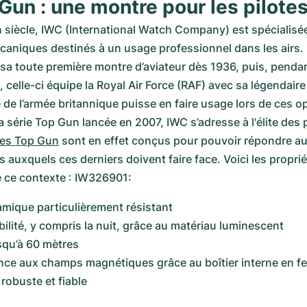
un : une montre pour les pilotes 
 siècle, IWC (International Watch Company) est spécialisée
aniques destinés à un usage professionnel dans les airs. 
sa toute première montre d’aviateur dès 1936, puis, pendan
 celle-ci équipe la Royal Air Force (RAF) avec sa légendaire 
e de l’armée britannique puisse en faire usage lors de ces op
la série Top Gun lancée en 2007, IWC s’adresse à l'élite des pi
es Top Gun
 sont en effet conçus pour pouvoir répondre au
 auxquels ces derniers doivent faire face. Voici les propriét
e ce contexte : IW326901:
ramique particulièrement résistant
ibilité, y compris la nuit, grâce au matériau luminescent
squ’à 60 mètres
nce aux champs magnétiques grâce au boîtier interne en f
robuste et fiable