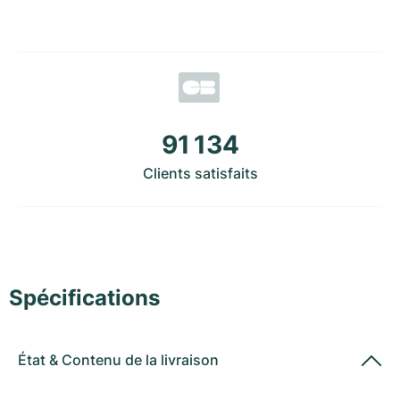
Montres pour femmes
Montres pour femmes
91 134
Clients satisfaits
Spécifications
État
&
Contenu de la livraison