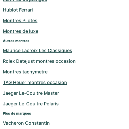
Milgauss
Montres pour femmes
Ronde
Professional
Formula 1
Portofino
Spirit of Big Bang
Hublot Ferrari
Montres Pilotes
Oyster Perpetual
Rotonde
Bentley
Grand Carrera
Portugieser
King Power
Montres de luxe
Yacht-Master
Crash
Transocean
Montres d'occasion
Da Vinci
Montres d'occasion
Autres montres
Yacht-Master II
Pasha
Cockpit
Montres pour femmes
Aquatimer
Maurice Lacroix Les Classiques
Rolex Datejust montres occasion
Sea-Dweller
Tortue
Chronospace
Spitfire
Montres tachymetre
Sky-Dweller
Baignoire
Super Avenger
GST
TAG Heuer montres occasion
Submariner
Ballon Blanc
Galactic
Vintage
Jaeger Le-Coultre Master
Roadster
Montbrillant
Montres d'occasion
Jaeger Le-Coultre Polaris
Plus de marques
Montres d'occasion
Montres d'occasion
Vacheron Constantin