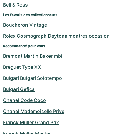
Montres pour femmes
Montres pour femmes
Bell & Ross
Les favoris des collectionneurs
Boucheron Vintage
Rolex Cosmograph Daytona montres occasion
Recommandé pour vous
Bremont Martin Baker mbii
Breguet Type XX
Bulgari Bulgari Solotempo
Bulgari Gefica
Chanel Code Coco
Chanel Mademoiselle Prive
Franck Muller Grand Prix
Franck Muller Master