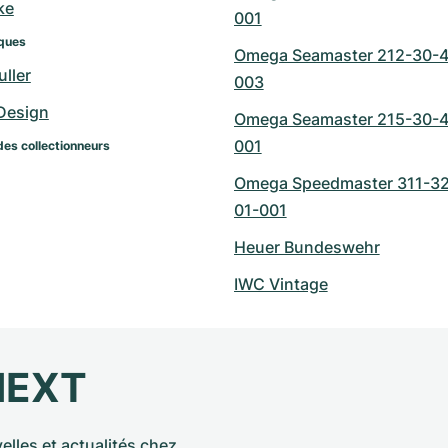
ke
001
ques
Omega Seamaster 212-30-4
ller
003
Design
Omega Seamaster 215-30-4
001
des collectionneurs
Omega Speedmaster 311-3
01-001
Heuer Bundeswehr
IWC Vintage
NEXT
elles et actualités chez