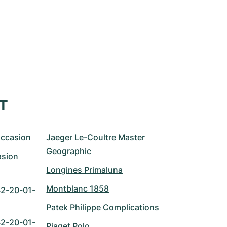
XT
ccasion
Jaeger Le-Coultre Master 
Geographic
asion
Longines Primaluna
Montblanc 1858
2-20-01-
Patek Philippe Complications
2-20-01-
Piaget Polo