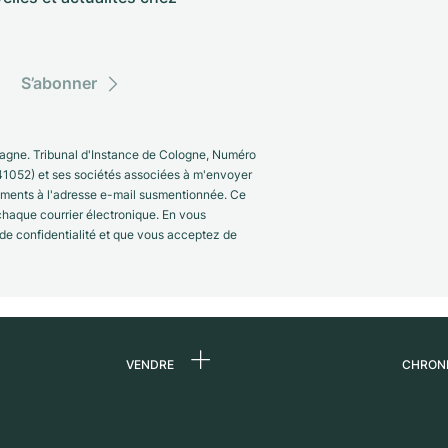
S’abonner
gne. Tribunal d'Instance de Cologne, Numéro
41052) et ses sociétés associées à m'envoyer
nements à l'adresse e-mail susmentionnée. Ce
 chaque courrier électronique. En vous
 de confidentialité et que vous acceptez de
VENDRE
CHRON
 de
Vendre une montre
Qui s
Commission
Carri