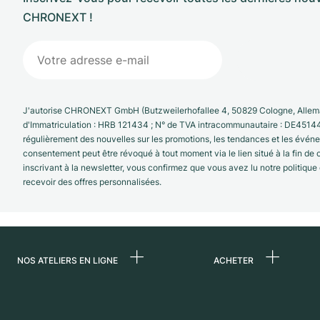
CHRONEXT !
J'autorise CHRONEXT GmbH (Butzweilerhofallee 4, 50829 Cologne, Allema
d'Immatriculation : HRB 121434 ; N° de TVA intracommunautaire : DE4514
régulièrement des nouvelles sur les promotions, les tendances et les évé
consentement peut être révoqué à tout moment via le lien situé à la fin de
inscrivant à la newsletter, vous confirmez que vous avez lu notre politique
recevoir des offres personnalisées.
NOS ATELIERS EN LIGNE
ACHETER
Allemagne
Toutes les montres
luxe
Pays-Bas