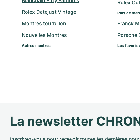
Blancpain Fifty Fathoms
Rolex Co
Rolex Datejust Vintage
Plus de mar
Montres tourbillon
Franck Mu
Nouvelles Montres
Porsche 
Autres montres
Les favoris 
La newsletter CHRO
Inscrivez-vous pour recevoir toutes les dernières nouv