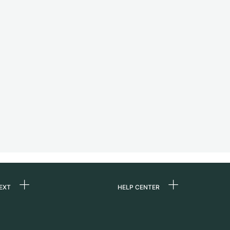
EXT
HELP CENTER
ommes-nous ?
FAQ
ères
Service Center