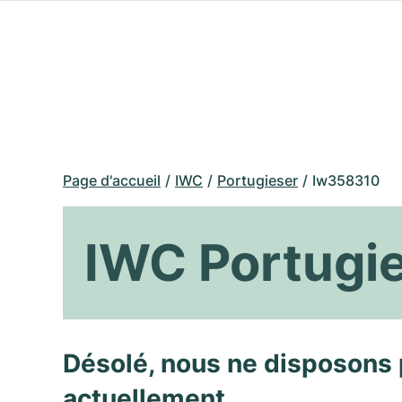
Page d'accueil
IWC
Portugieser
Iw358310
IWC Portugi
Désolé, nous ne disposons 
actuellement.