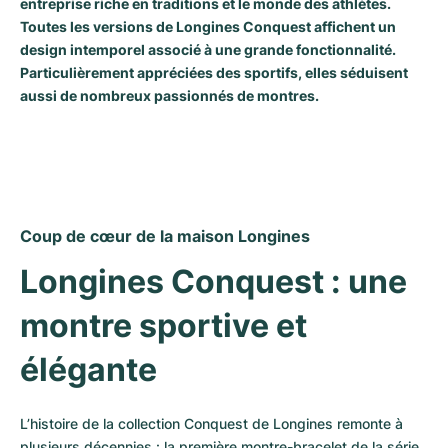
entreprise riche en traditions et le monde des athlètes.
Montres pour femmes
Montres pour femmes
Toutes les versions de Longines Conquest affichent un
design intemporel associé à une grande fonctionnalité.
Particulièrement appréciées des sportifs, elles séduisent
aussi de nombreux passionnés de montres.
Coup de cœur de la maison Longines
Longines Conquest : une 
montre sportive et 
élégante
L’histoire de la collection Conquest de Longines remonte à 
plusieurs décennies : la première montre-bracelet de la série 