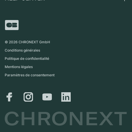
Independent Brands
Vente directe
Carrières
Italie
FAQ
Échange
Presse
Royaume-Uni
Service Center
Magazine
International
Retrait sur place
Partner
Expédition et retours
©
2026
CHRONEXT GmbH
Guide des tailles
Conditions générales
Politique de confidentialité
Mentions légales
Paramètres de consentement