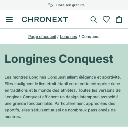
Livraison gratuite
Menu
Acheter une montre
Page d'accueil
Longines
Conquest
UNE SÉLECTION D'EXCEPTION
UNE SÉLECTION D'EXCEPTION
Rolex
Cartier
Montres d'occasion
Longines Conquest
Omega
Tiffany
Vendre une montre
Patek Philippe
Louis Vuitton
Les montres Longines Conquest allient élégance et sportivité.
Tous les modèles Rolex
Elles soulignent le lien étroit établi entre cette entreprise riche
Bijoux
Audemars Piguet
Gebauer & Gebauer
en traditions et le monde des athlètes. Toutes les versions de
Longines Conquest affichent un design intemporel associé à
Modèles les plus vendus
Tous les modèles Omega
Nouveautés
Cartier
une grande fonctionnalité. Particulièrement appréciées des
Van Cleef & Arpels
sportifs, elles séduisent aussi de nombreux passionnés de
Modèles les plus vendus
Tous les modèles Patek Philippe
Breitling
Sale
Air-King
montres.
Bvlgari
Modèles les plus vendus
Tous les modèles Audemars Piguet