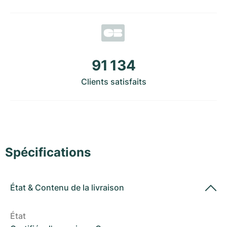
Montres pour femmes
Montres pour femmes
91 134
Clients satisfaits
Spécifications
État
&
Contenu de la livraison
État