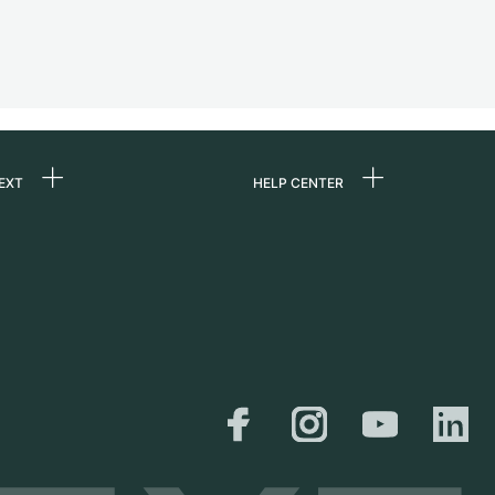
EXT
HELP CENTER
ommes-nous ?
FAQ
ères
Service Center
e
Retrait sur place
ine
Expédition et retours
er
Guide des tailles