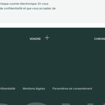
 chaque courrier électronique. En vous
 de confidentialité et que vous acceptez de
VENDRE
CHRON
 de
Vendre une montre
Qui s
Commission
Carri
n
Vente directe
Press
Échange
Magaz
s
Partn
nfidentialité
Mentions légales
Paramètres de consentement