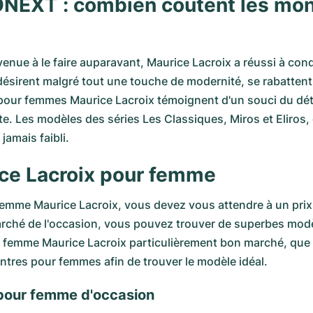
NEXT : combien coûtent les mont
ue à le faire auparavant, Maurice Lacroix a réussi à con
s désirent malgré tout une touche de modernité, se rabatt
 pour femmes Maurice Lacroix témoignent d'un souci du déta
ste. Les modèles des séries
Les Classiques
,
Miros
et Eliros
jamais faibli.
ice Lacroix pour femme
emme Maurice Lacroix, vous devez vous attendre à un prix
ché de l'occasion, vous pouvez trouver de superbes modèle
me Maurice Lacroix particulièrement bon marché, que ce
ntres pour femmes afin de trouver le modèle idéal.
 pour femme d'occasion