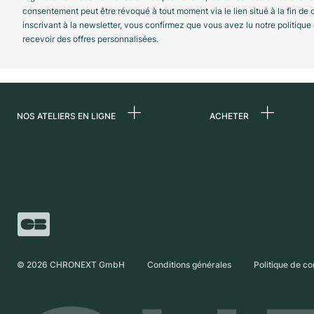
consentement peut être révoqué à tout moment via le lien situé à la fin de
inscrivant à la newsletter, vous confirmez que vous avez lu notre politique
recevoir des offres personnalisées.
NOS ATELIERS EN LIGNE
ACHETER
Allemagne
Toutes les montres
luxe
Pays-Bas
Montres d'occasio
Autriche
Montres vintage
Suisse
Independent Brand
France
©
2026
CHRONEXT GmbH
Conditions générales
Politique de co
Italie
Royaume-Uni