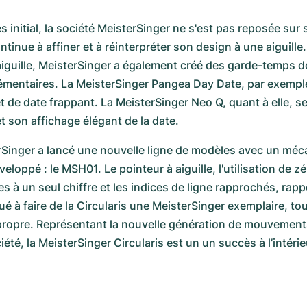
initial, la société MeisterSinger ne s'est pas reposée sur s
ontinue à affiner et à réinterpréter son design à une aiguille.
guille, MeisterSinger a également créé des garde-temps do
mentaires. La MeisterSinger Pangea Day Date, par exemple,
t de date frappant. La MeisterSinger Neo Q, quant à elle, se
et son affichage élégant de la date.
rSinger a lancé une nouvelle ligne de modèles avec un méc
loppé : le MSH01. Le pointeur à aiguille, l'utilisation de zé
s à un seul chiffre et les indices de ligne rapprochés, rappe
ué à faire de la Circularis une MeisterSinger exemplaire, tou
t propre. Représentant la nouvelle génération de mouvement
été, la MeisterSinger Circularis est un un succès à l’intéri