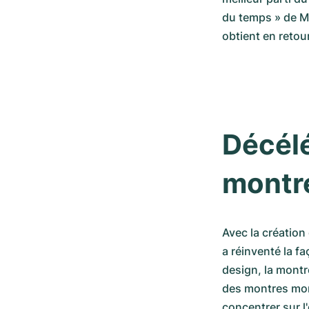
du temps » de Me
obtient en retou
Décélé
montr
Avec la création
a réinventé la f
design, la montr
des montres mono-
concentrer sur l'