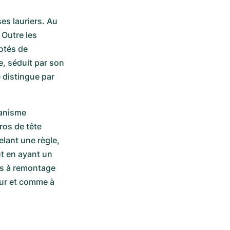
es lauriers. Au 
 Outre les 
tés de 
 séduit par son 
 distingue par 
anisme 
ros de tête 
lant une règle, 
t en ayant un 
s à remontage 
eur et comme à 