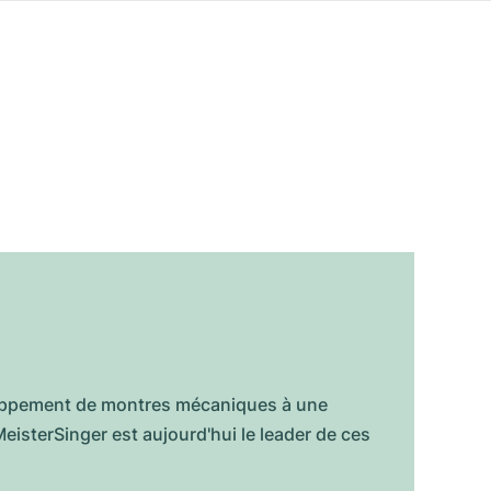
loppement de montres mécaniques à une
eisterSinger est aujourd'hui le leader de ces