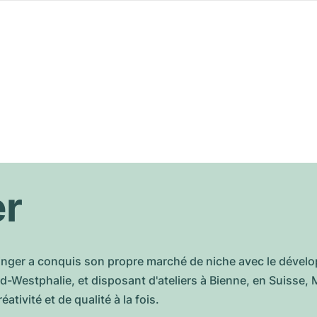
er
inger a conquis son propre marché de niche avec le déve
-Westphalie, et disposant d'ateliers à Bienne, en Suisse, M
tivité et de qualité à la fois.