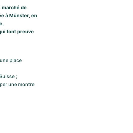
e marché de
ée à Münster, en
e,
qui font preuve
une place 
Suisse ;
per une montre 