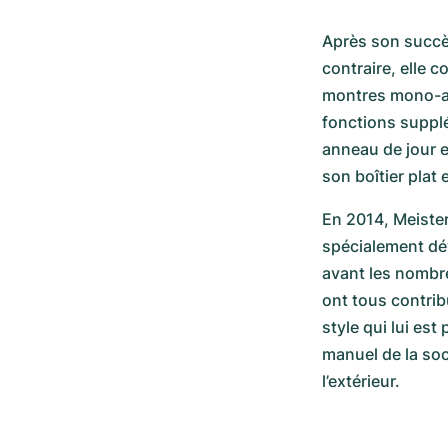
Après son succès 
contraire, elle c
montres mono-ai
fonctions supplé
anneau de jour e
son boîtier plat 
En 2014, Meiste
spécialement déve
avant les nombre
ont tous contrib
style qui lui es
manuel de la soci
l’extérieur.