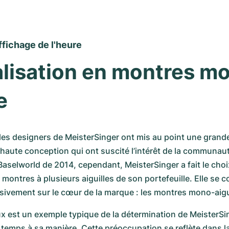
ffichage de l'heure
lisation en montres m
e
 les designers de MeisterSinger ont mis au point une grande 
aute conception qui ont suscité l’intérêt de la communaut
Baselworld de 2014, cependant, MeisterSinger a fait le choi
s montres à plusieurs aiguilles de son portefeuille. Elle se c
ivement sur le cœur de la marque : les montres mono-aigui
x est un exemple typique de la détermination de MeisterSinge
u temps à sa manière. Cette préoccupation se reflète dans la 