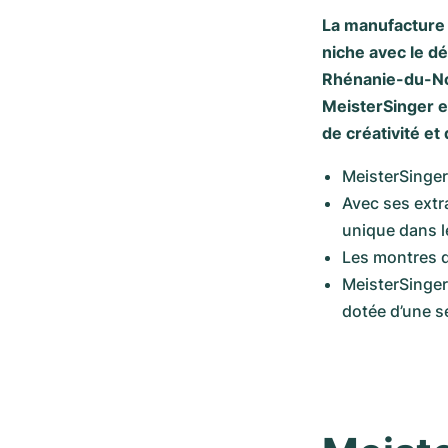
La manufacture
niche avec le d
Rhénanie-du-Nor
MeisterSinger e
de créativité et 
MeisterSinger
Avec ses extra
unique dans l
Les montres d
MeisterSinger
dotée d’une s