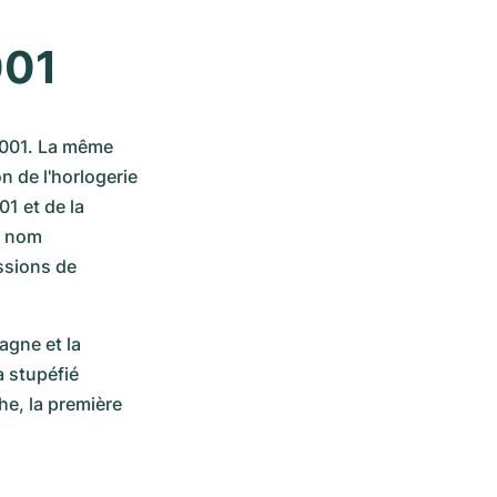
001
001. La même 
 de l'horlogerie 
1 et de la 
 nom 
sions de 
gne et la 
 stupéfié 
e, la première 