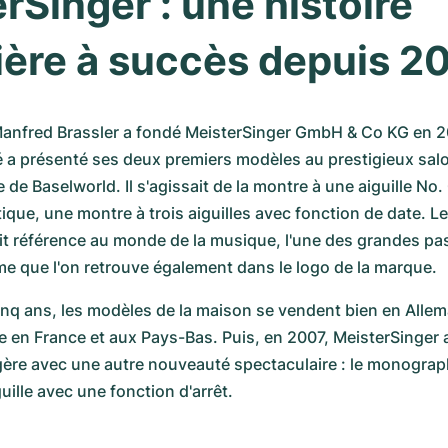
rSinger : une histoire 
ière à succès depuis 2
Manfred Brassler a fondé MeisterSinger GmbH & Co KG en 2
é a présenté ses deux premiers modèles au prestigieux salon
e de Baselworld. Il s'agissait de la montre à une aiguille No. 0
que, une montre à trois aiguilles avec fonction de date. Le
it référence au monde de la musique, l'une des grandes pas
me que l'on retrouve également dans le logo de la marque.
inq ans, les modèles de la maison se vendent bien en Allema
 en France et aux Pays-Bas. Puis, en 2007, MeisterSinger a
ogère avec une autre nouveauté spectaculaire : le monograph
uille avec une fonction d'arrêt.