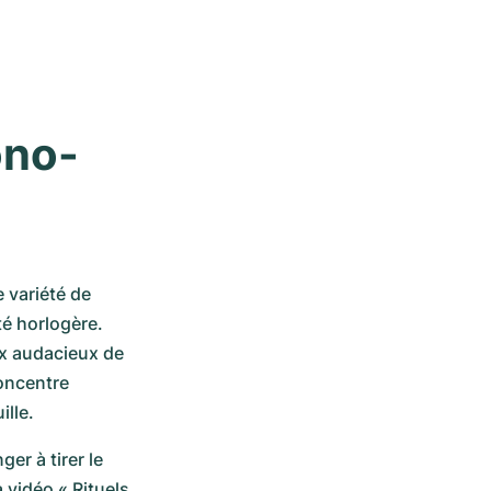
ono-
variété de 
é horlogère. 
x audacieux de 
oncentre 
lle.
r à tirer le 
vidéo « Rituels 