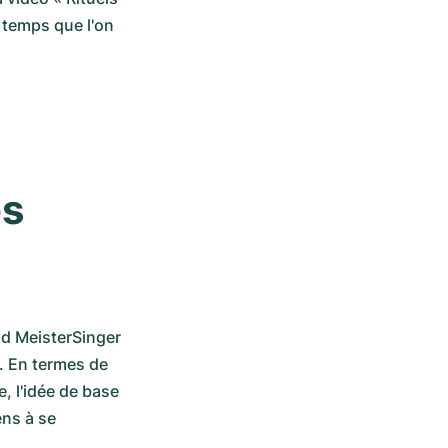
 temps que l'on 
s 
nd MeisterSinger 
. En termes de 
 l'idée de base 
ns à se 