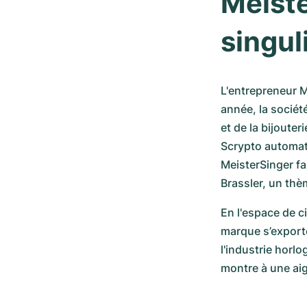
Meiste
singul
L'entrepreneur 
année, la sociét
et de la bijouteri
Scrypto automati
MeisterSinger fa
Brassler, un thè
En l'espace de c
marque s’exporte
l'industrie horl
montre à une aig