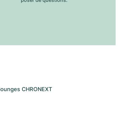
poser de questions.
os lounges CHRONEXT