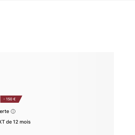
-
150 €
ferte
T de 12 mois