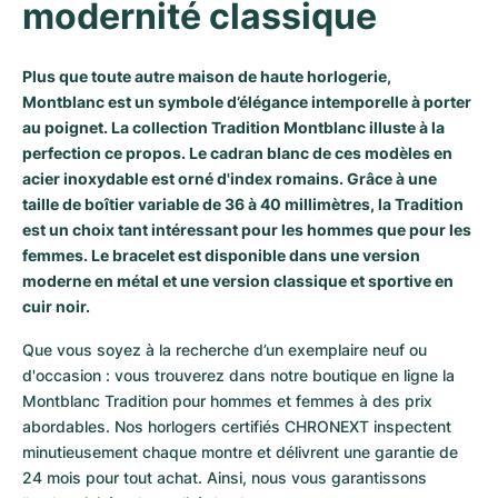
modernité classique
Milgauss
Montres pour femmes
Ronde
Professional
Formula 1
Portofino
Spirit of Big Bang
Plus que toute autre maison de haute horlogerie,
Oyster Perpetual
Rotonde
Bentley
Grand Carrera
Portugieser
King Power
Montblanc est un symbole d’élégance intemporelle à porter
au poignet. La collection Tradition Montblanc illuste à la
Yacht-Master
Crash
Transocean
Montres d'occasion
Da Vinci
Montres d'occasion
perfection ce propos. Le cadran blanc de ces modèles en
acier inoxydable est orné d'index romains. Grâce à une
Yacht-Master II
Pasha
Cockpit
Montres pour femmes
Aquatimer
taille de boîtier variable de 36 à 40 millimètres, la Tradition
est un choix tant intéressant pour les hommes que pour les
Sea-Dweller
Tortue
Chronospace
Spitfire
femmes. Le bracelet est disponible dans une version
moderne en métal et une version classique et sportive en
Sky-Dweller
Baignoire
Super Avenger
GST
cuir noir.
Submariner
Ballon Blanc
Galactic
Vintage
Que vous soyez à la recherche d’un exemplaire neuf ou 
d'occasion : vous trouverez dans notre boutique en ligne la 
Roadster
Montbrillant
Montres d'occasion
Montblanc Tradition pour hommes et femmes à des prix 
abordables. Nos horlogers certifiés CHRONEXT inspectent 
Montres d'occasion
Montres d'occasion
minutieusement chaque montre et délivrent une garantie de 
24 mois pour tout achat. Ainsi, nous vous garantissons 