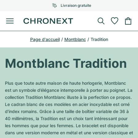
Livraison gratuite
Menu
Acheter une montre
Page d'accueil
Montblanc
Tradition
UNE SÉLECTION D'EXCEPTION
UNE SÉLECTION D'EXCEPTION
Rolex
Cartier
Montres d'occasion
Montblanc Tradition
Omega
Tiffany
Vendre une montre
Patek Philippe
Louis Vuitton
Plus que toute autre maison de haute horlogerie, Montblanc
Tous les modèles Rolex
est un symbole d’élégance intemporelle à porter au poignet. La
Bijoux
Audemars Piguet
Gebauer & Gebauer
collection Tradition Montblanc illuste à la perfection ce propos.
Le cadran blanc de ces modèles en acier inoxydable est orné
Modèles les plus vendus
Tous les modèles Omega
Nouveautés
Cartier
d'index romains. Grâce à une taille de boîtier variable de 36 à
Van Cleef & Arpels
40 millimètres, la Tradition est un choix tant intéressant pour
Modèles les plus vendus
Tous les modèles Patek Philippe
Breitling
Sale
Air-King
les hommes que pour les femmes. Le bracelet est disponible
Bvlgari
dans une version moderne en métal et une version classique et
Modèles les plus vendus
Tous les modèles Audemars Piguet