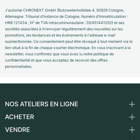
J'autorise CHRONEXT GmbH (Butzweilerhofallee 4, 50829 Cologne,
Allemagne. Tribunal d'Instance de Cologne, Numéro d'Immatriculation :
HRB 121434 ; N° de TVA intracommunautaire : DE451441052) et ses
sociétés associées à m'envoyer régulièrement des nouvelles sur les
promotions, les tendances et les événements à l'adresse e-mail
susmentionnée. Ce consentement peut être révoqué à tout moment via le
lien situé à la fin de chaque courrier électronique. En vous inscrivant à la
newsletter, vous confirmez que vous avez lu notre politique de
confidentialité et que vous acceptez de recevoir des offres
personnalisées.
NOS ATELIERS EN LIGNE
ACHETER
Allemagne
Pays-Bas
VENDRE
Toutes les montres de luxe
Autriche
Montres d'occasion