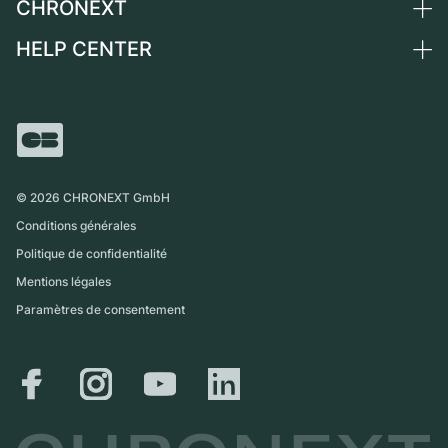
CHRONEXT
Vendre une montre
Suisse
Montres vintage
Commission
HELP CENTER
Qui sommes-nous ?
France
Independent Brands
Vente directe
Carrières
Italie
FAQ
Échange
Presse
Royaume-Uni
Service Center
Magazine
International
Retrait sur place
Partner
Expédition et retours
©
2026
CHRONEXT GmbH
Guide des tailles
Conditions générales
Politique de confidentialité
Mentions légales
Paramètres de consentement