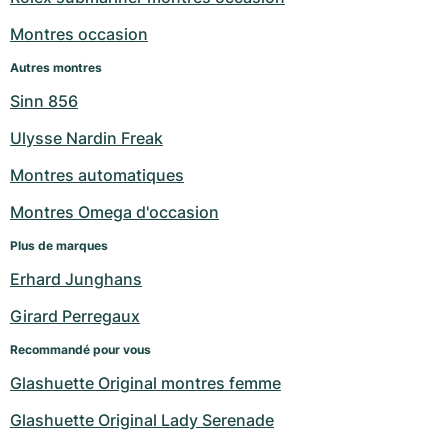
Milgauss
Montres pour femmes
Ronde
Professional
Formula 1
Portofino
Spirit of Big Bang
Montres occasion
Autres montres
Oyster Perpetual
Rotonde
Bentley
Grand Carrera
Portugieser
King Power
Sinn 856
Yacht-Master
Crash
Transocean
Montres d'occasion
Da Vinci
Montres d'occasion
Ulysse Nardin Freak
Yacht-Master II
Pasha
Cockpit
Montres pour femmes
Aquatimer
Montres automatiques
Montres Omega d'occasion
Sea-Dweller
Tortue
Chronospace
Spitfire
Plus de marques
Sky-Dweller
Baignoire
Super Avenger
GST
Erhard Junghans
Submariner
Ballon Blanc
Galactic
Vintage
Girard Perregaux
Recommandé pour vous
Roadster
Montbrillant
Montres d'occasion
Glashuette Original montres femme
Montres d'occasion
Montres d'occasion
Glashuette Original Lady Serenade