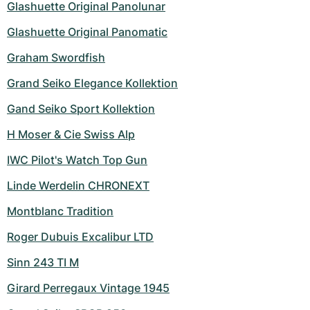
Montres pour femmes
Montres pour femmes
Glashuette Original Panolunar
Glashuette Original Panomatic
Graham Swordfish
Grand Seiko Elegance Kollektion
Gand Seiko Sport Kollektion
H Moser & Cie Swiss Alp
IWC Pilot's Watch Top Gun
Linde Werdelin CHRONEXT
Montblanc Tradition
Roger Dubuis Excalibur LTD
Sinn 243 TI M
Girard Perregaux Vintage 1945