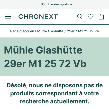
Livraison gratuite
Menu
Acheter une montre
Page d'accueil
Mühle Glashütte
29er
M1 25 72 Vb
UNE SÉLECTION D'EXCEPTION
UNE SÉLECTION D'EXCEPTION
Rolex
Cartier
Montres d'occasion
Mühle Glashütte
Omega
Tiffany
Vendre une montre
29er M1 25 72 Vb
Patek Philippe
Louis Vuitton
Tous les modèles Rolex
Bijoux
Audemars Piguet
Gebauer & Gebauer
Modèles les plus vendus
Tous les modèles Omega
Désolé, nous ne disposons pas de
Nouveautés
Cartier
produits correspondant à votre
Van Cleef & Arpels
Modèles les plus vendus
Tous les modèles Patek Philippe
Breitling
Sale
Air-King
recherche actuellement.
Bvlgari
Modèles les plus vendus
Tous les modèles Audemars Piguet