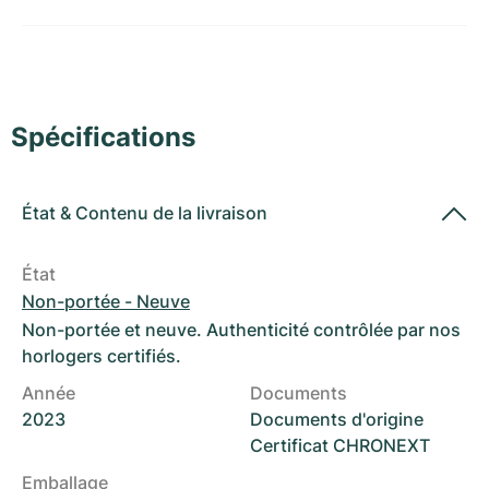
Montres pour femmes
Montres pour femmes
Spécifications
État
&
Contenu de la livraison
État
Non-portée - Neuve
Non-portée et neuve. Authenticité contrôlée par nos
horlogers certifiés.
Année
Documents
2023
Documents d'origine
Certificat CHRONEXT
Emballage