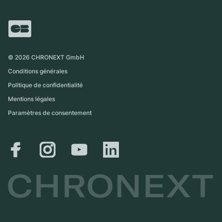
FAQ
Échange
Presse
Royaume-Uni
Service Center
Magazine
International
Retrait sur place
Partner
Expédition et retours
©
2026
CHRONEXT GmbH
Guide des tailles
Conditions générales
Politique de confidentialité
Mentions légales
Paramètres de consentement