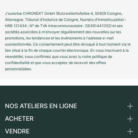
J'autorise CHRONEXT GmbH (Butzweilerhofallee 4, 50829 Cologne,
Allemagne. Tribunal d'Instance de Cologne, Numéro d'Immatriculation :
HRB 121434 ; N° de TVA intracommunautaire : DE451441052) et ses
sociétés associées à m'envoyer régulièrement des nouvelles sur les
promotions, les tendances et les événements à l'adresse e-mail
susmentionnée. Ce consentement peut être révoqué à tout moment via le
lien situé à la fin de chaque courrier électronique. En vous inscrivant à la
newsletter, vous confirmez que vous avez lu notre politique de
confidentialité et que vous acceptez de recevoir des offres
personnalisées.
NOS ATELIERS EN LIGNE
ACHETER
Allemagne
Pays-Bas
VENDRE
Toutes les montres de luxe
Autriche