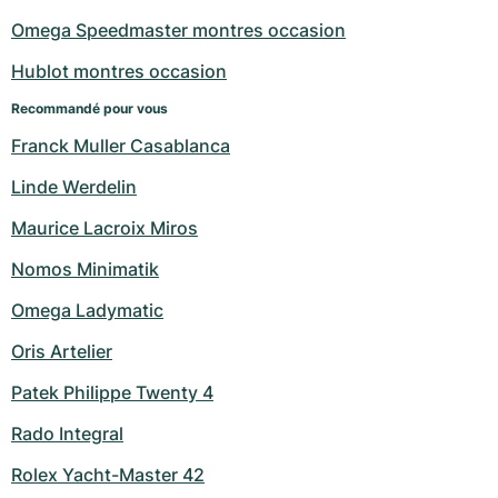
Montres pour femmes
Montres pour femmes
Omega Speedmaster montres occasion
Hublot montres occasion
Recommandé pour vous
Franck Muller Casablanca
Linde Werdelin
Maurice Lacroix Miros
Nomos Minimatik
Omega Ladymatic
Oris Artelier
Patek Philippe Twenty 4
Rado Integral
Rolex Yacht-Master 42