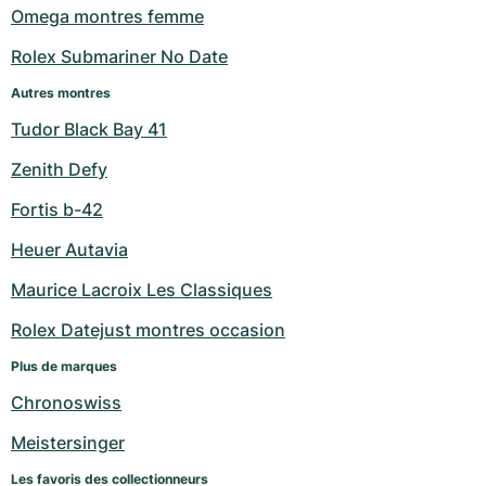
Omega montres femme
Milgauss
Montres pour femmes
Ronde
Professional
Formula 1
Portofino
Spirit of Big Bang
Rolex Submariner No Date
Oyster Perpetual
Rotonde
Bentley
Grand Carrera
Portugieser
King Power
Autres montres
Tudor Black Bay 41
Yacht-Master
Crash
Transocean
Montres d'occasion
Da Vinci
Montres d'occasion
Zenith Defy
Yacht-Master II
Pasha
Cockpit
Montres pour femmes
Aquatimer
Fortis b-42
Sea-Dweller
Tortue
Chronospace
Spitfire
Heuer Autavia
Sky-Dweller
Baignoire
Super Avenger
GST
Maurice Lacroix Les Classiques
Rolex Datejust montres occasion
Submariner
Ballon Blanc
Galactic
Vintage
Plus de marques
Roadster
Montbrillant
Montres d'occasion
Chronoswiss
Montres d'occasion
Montres d'occasion
Meistersinger
Les favoris des collectionneurs