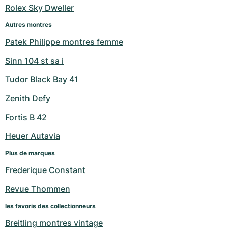
Rolex Sky Dweller
Milgauss
Montres pour femmes
Ronde
Professional
Formula 1
Portofino
Spirit of Big Bang
Autres montres
Oyster Perpetual
Rotonde
Bentley
Grand Carrera
Portugieser
King Power
Patek Philippe montres femme
Sinn 104 st sa i
Yacht-Master
Crash
Transocean
Montres d'occasion
Da Vinci
Montres d'occasion
Tudor Black Bay 41
Yacht-Master II
Pasha
Cockpit
Montres pour femmes
Aquatimer
Zenith Defy
Sea-Dweller
Tortue
Chronospace
Spitfire
Fortis B 42
Sky-Dweller
Baignoire
Super Avenger
GST
Heuer Autavia
Plus de marques
Submariner
Ballon Blanc
Galactic
Vintage
Frederique Constant
Roadster
Montbrillant
Montres d'occasion
Revue Thommen
Montres d'occasion
Montres d'occasion
les favoris des collectionneurs
Breitling montres vintage