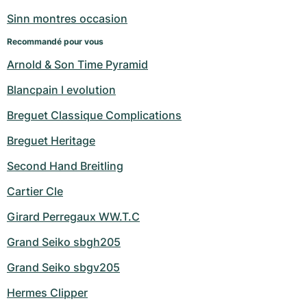
Montres pour femmes
Montres pour femmes
Sinn montres occasion
Recommandé pour vous
Arnold & Son Time Pyramid
Blancpain l evolution
Breguet Classique Complications
Breguet Heritage
Second Hand Breitling
Cartier Cle
Girard Perregaux WW.T.C
Grand Seiko sbgh205
Grand Seiko sbgv205
Hermes Clipper