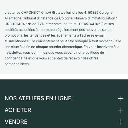
J'autorise CHRONEXT GmbH (Butzweilerhofallee 4, 50829 Cologne,
Allemagne. Tribunal d'Instance de Cologne, Numéro d'Immatriculation :
HRB 121434 ; N° de TVA intracommunautaire : DE451441052) et ses
sociétés associées à m'envoyer régulièrement des nouvelles sur les
promotions, les tendances et les événements à l'adresse e-mail
susmentionnée. Ce consentement peut être révoqué à tout moment via le
lien situé à la fin de chaque courrier électronique. En vous inscrivant à la
newsletter, vous confirmez que vous avez lu notre politique de
confidentialité et que vous acceptez de recevoir des offres
personnalisées.
NOS ATELIERS EN LIGNE
ACHETER
Allemagne
Pays-Bas
VENDRE
Toutes les montres de luxe
Autriche