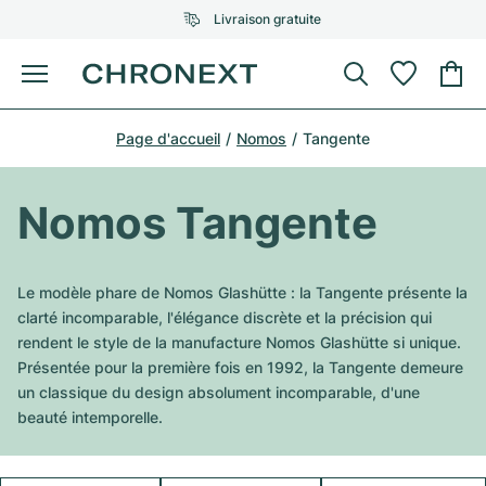
Livraison gratuite
Menu
Acheter une montre
Page d'accueil
Nomos
Tangente
UNE SÉLECTION D'EXCEPTION
UNE SÉLECTION D'EXCEPTION
Rolex
Cartier
Montres d'occasion
Nomos Tangente
Omega
Tiffany
Vendre une montre
Patek Philippe
Louis Vuitton
Le modèle phare de Nomos Glashütte : la Tangente présente la
Tous les modèles Rolex
clarté incomparable, l'élégance discrète et la précision qui
Bijoux
Audemars Piguet
Gebauer & Gebauer
rendent le style de la manufacture Nomos Glashütte si unique.
Présentée pour la première fois en 1992, la Tangente demeure
Modèles les plus vendus
Tous les modèles Omega
Nouveautés
Cartier
un classique du design absolument incomparable, d'une
Van Cleef & Arpels
beauté intemporelle.
Modèles les plus vendus
Tous les modèles Patek Philippe
Breitling
Sale
Air-King
Bvlgari
Modèles les plus vendus
Tous les modèles Audemars Piguet