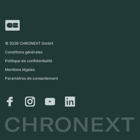
Vente directe
Carrières
Italie
FAQ
Échange
Presse
Royaume-Uni
Service Center
Magazine
International
Retrait sur place
Partner
Expédition et retours
©
2026
CHRONEXT GmbH
Guide des tailles
Conditions générales
Politique de confidentialité
Mentions légales
Paramètres de consentement