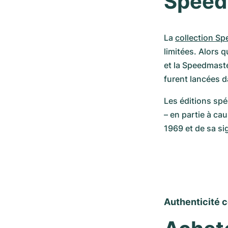
Speed
La 
collection S
limitées. Alors 
et la Speedmaste
furent lancées d
Les éditions sp
– en partie à ca
1969 et de sa sig
Authenticité c