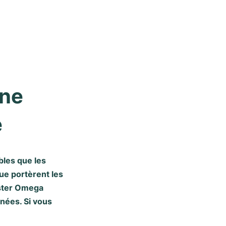
ne 
e
bles que les
ue portèrent les
aster Omega
nées. Si vous