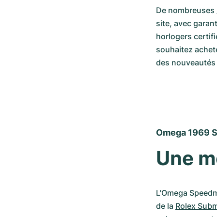
De nombreuses 
site, avec garan
horlogers certif
souhaitez achet
des nouveautés
Omega 1969 S
Une mo
L'Omega Speedmas
de la 
Rolex Subm