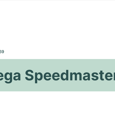
69
ega Speedmaste