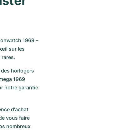
ter 
oonwatch 1969 – 
il sur les 
rares. 
des horlogers 
Omega 1969 
 notre garantie 
ence d'achat 
e vous faire 
nos nombreux 