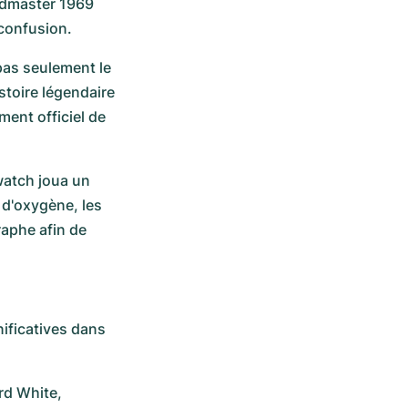
edmaster 1969 
confusion.  
as seulement le 
toire légendaire 
ent officiel de 
watch joua un 
 d'oxygène, les 
phe afin de 
ficatives dans 
d White, 