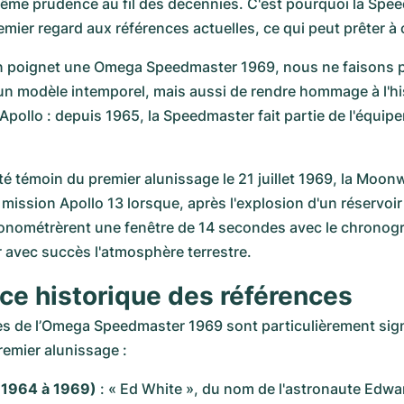
ême prudence au fil des décennies. C'est pourquoi la Spe
mier regard aux références actuelles, ce qui peut prêter à 
n poignet une Omega Speedmaster 1969, nous ne faisons p
un modèle intemporel, mais aussi de rendre hommage à l'his
Apollo : depuis 1965, la Speedmaster fait partie de l'équipem
été témoin du premier alunissage le 21 juillet 1969, la Moon
a mission Apollo 13 lorsque, après l'explosion d'un réservoir
onométrèrent une fenêtre de 14 secondes avec le chronogra
 avec succès l'atmosphère terrestre.
ce historique des références
s de l’Omega Speedmaster 1969 sont particulièrement signi
remier alunissage :
 (1964 à 1969)
 : « Ed White », du nom de l'astronaute Edwar