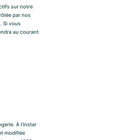
tifs sur notre 
rôlée par nos 
 Si vous 
endra au courant 
rie. À l’instar 
ut modifiée 