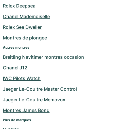
Rolex Deepsea
Milgauss
Montres pour femmes
Ronde
Professional
Formula 1
Portofino
Spirit of Big Bang
Chanel Mademoiselle
Oyster Perpetual
Rotonde
Bentley
Grand Carrera
Portugieser
King Power
Rolex Sea Dweller
Yacht-Master
Crash
Transocean
Montres d'occasion
Da Vinci
Montres d'occasion
Montres de plongee
Autres montres
Yacht-Master II
Pasha
Cockpit
Montres pour femmes
Aquatimer
Breitling Navitimer montres occasion
Sea-Dweller
Tortue
Chronospace
Spitfire
Chanel J12
Sky-Dweller
Baignoire
Super Avenger
GST
IWC Pilots Watch
Jaeger Le-Coultre Master Control
Submariner
Ballon Blanc
Galactic
Vintage
Jaeger Le-Coultre Memovox
Roadster
Montbrillant
Montres d'occasion
Montres James Bond
Montres d'occasion
Montres d'occasion
Plus de marques