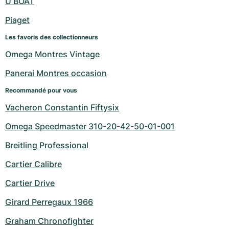
U BOAT
Montres pour femmes
Montres pour femmes
Piaget
Les favoris des collectionneurs
Omega Montres Vintage
Panerai Montres occasion
Recommandé pour vous
Vacheron Constantin Fiftysix
Omega Speedmaster 310-20-42-50-01-001
Breitling Professional
Cartier Calibre
Cartier Drive
Girard Perregaux 1966
Graham Chronofighter