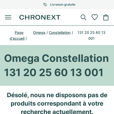
Livraison gratuite
Menu
Acheter une montre
Page
Omega
Constellation
131 20 25 60 13
UNE SÉLECTION D'EXCEPTION
UNE SÉLECTION D'EXCEPTION
d'accueil
001
Rolex
Cartier
Montres d'occasion
Omega Constellation
Omega
Tiffany
Vendre une montre
Patek Philippe
Louis Vuitton
131 20 25 60 13 001
Tous les modèles Rolex
Bijoux
Audemars Piguet
Gebauer & Gebauer
Modèles les plus vendus
Tous les modèles Omega
Nouveautés
Cartier
Désolé, nous ne disposons pas de
Van Cleef & Arpels
Modèles les plus vendus
Tous les modèles Patek Philippe
produits correspondant à votre
Breitling
Sale
Air-King
Bvlgari
Modèles les plus vendus
Tous les modèles Audemars Piguet
recherche actuellement.