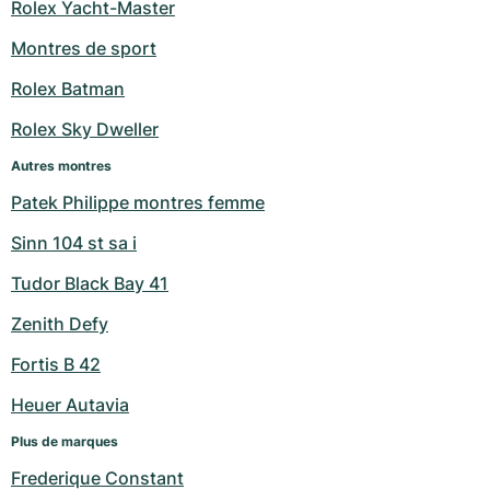
Montres pour femmes
Montres pour femmes
Rolex Yacht-Master
Montres de sport
Rolex Batman
Rolex Sky Dweller
Autres montres
Patek Philippe montres femme
Sinn 104 st sa i
Tudor Black Bay 41
Zenith Defy
Fortis B 42
Heuer Autavia
Plus de marques
Frederique Constant