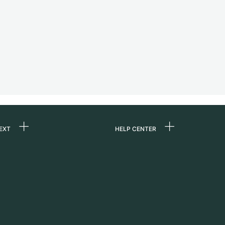
EXT
HELP CENTER
ommes-nous ?
FAQ
ères
Service Center
e
Retrait sur place
ine
Expédition et retours
er
Guide des tailles