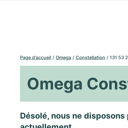
Page d'accueil
Omega
Constellation
131 53 
Omega Conste
Désolé, nous ne disposons 
actuellement.