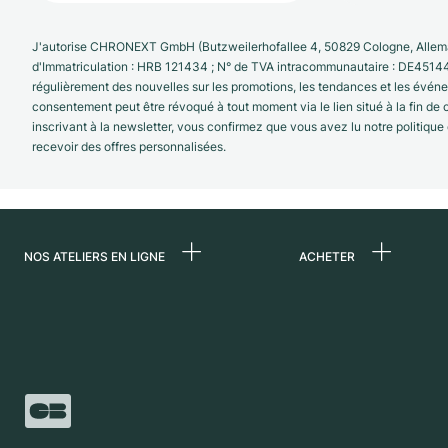
J'autorise CHRONEXT GmbH (Butzweilerhofallee 4, 50829 Cologne, Allema
d'Immatriculation : HRB 121434 ; N° de TVA intracommunautaire : DE4514
régulièrement des nouvelles sur les promotions, les tendances et les évé
consentement peut être révoqué à tout moment via le lien situé à la fin de
inscrivant à la newsletter, vous confirmez que vous avez lu notre politique
recevoir des offres personnalisées.
NOS ATELIERS EN LIGNE
ACHETER
Allemagne
Toutes les montres
luxe
Pays-Bas
Montres d'occasio
Autriche
Montres vintage
Suisse
Independent Brand
France