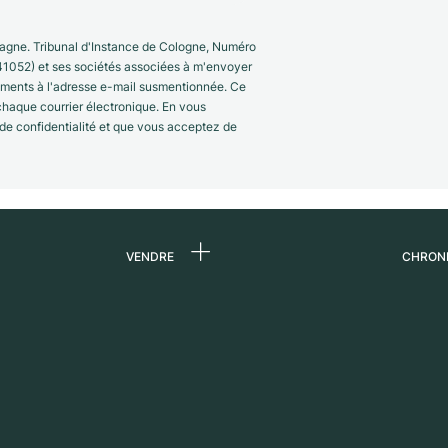
gne. Tribunal d'Instance de Cologne, Numéro
41052) et ses sociétés associées à m'envoyer
nements à l'adresse e-mail susmentionnée. Ce
 chaque courrier électronique. En vous
 de confidentialité et que vous acceptez de
VENDRE
CHRON
 de
Vendre une montre
Qui s
Commission
Carri
n
Vente directe
Press
Échange
Magaz
s
Partn