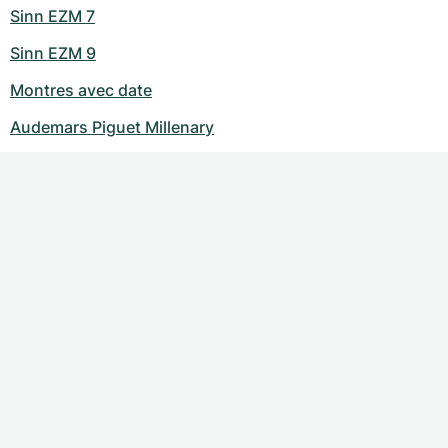
Sinn EZM 7
Sinn EZM 9
Montres avec date
Audemars Piguet Millenary