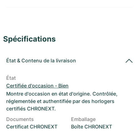
Montres pour femmes
Montres pour femmes
Spécifications
État
&
Contenu de la livraison
État
Certifiée d'occasion - Bien
Montre d'occasion en état d'origine. Contrôlée,
réglementée et authentifiée par des horlogers
certifiés CHRONEXT.
Documents
Emballage
Certificat CHRONEXT
Boîte CHRONEXT