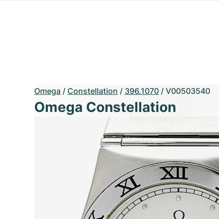
Omega
/
Constellation
/
396.1070
/
V00503540
Omega Constellation