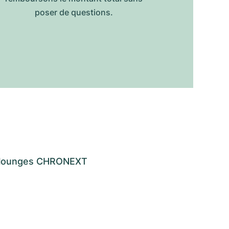
poser de questions.
os lounges CHRONEXT