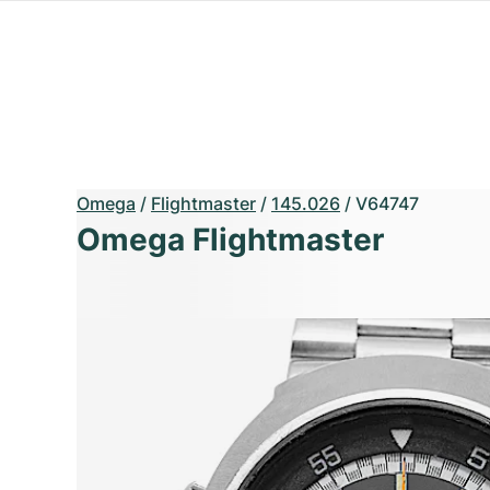
Omega
/
Flightmaster
/
145.026
/
V64747
Omega Flightmaster