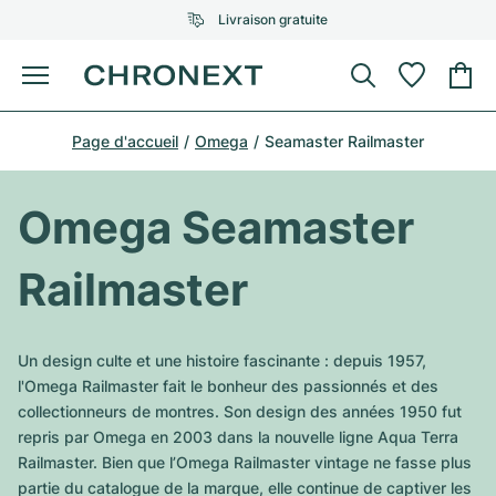
Livraison gratuite
Menu
Acheter une montre
Page d'accueil
Omega
Seamaster Railmaster
UNE SÉLECTION D'EXCEPTION
UNE SÉLECTION D'EXCEPTION
Rolex
Cartier
Montres d'occasion
Omega Seamaster
Omega
Tiffany
Vendre une montre
Railmaster
Patek Philippe
Louis Vuitton
Tous les modèles Rolex
Bijoux
Audemars Piguet
Gebauer & Gebauer
Un design culte et une histoire fascinante : depuis 1957,
Modèles les plus vendus
Tous les modèles Omega
l'Omega Railmaster fait le bonheur des passionnés et des
Nouveautés
Cartier
collectionneurs de montres. Son design des années 1950 fut
Van Cleef & Arpels
Modèles les plus vendus
Tous les modèles Patek Philippe
repris par Omega en 2003 dans la nouvelle ligne Aqua Terra
Breitling
Sale
Air-King
Railmaster. Bien que l’Omega Railmaster vintage ne fasse plus
Bvlgari
Modèles les plus vendus
Tous les modèles Audemars Piguet
partie du catalogue de la marque, elle continue de captiver les