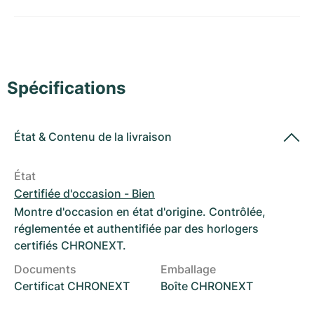
Montres pour femmes
Montres pour femmes
Spécifications
État
&
Contenu de la livraison
État
Certifiée d'occasion - Bien
Montre d'occasion en état d'origine. Contrôlée,
réglementée et authentifiée par des horlogers
certifiés CHRONEXT.
Documents
Emballage
Certificat CHRONEXT
Boîte CHRONEXT