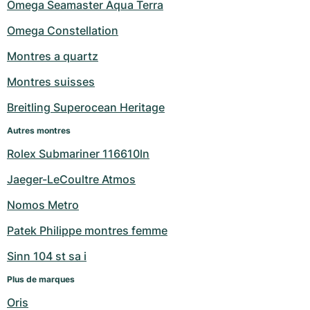
Montres pour femmes
Montres pour femmes
Omega Seamaster Aqua Terra
Omega Constellation
Montres a quartz
Montres suisses
Breitling Superocean Heritage
Autres montres
Rolex Submariner 116610ln
Jaeger-LeCoultre Atmos
Nomos Metro
Patek Philippe montres femme
Sinn 104 st sa i
Plus de marques
Oris