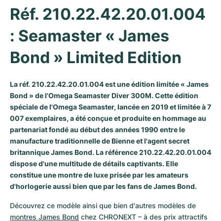
Réf. 210.22.42.20.01.004 
Milgauss
Montres pour femmes
Ronde
Professional
Formula 1
Portofino
Spirit of Big Bang
: Seamaster « James 
Oyster Perpetual
Rotonde
Bentley
Grand Carrera
Portugieser
King Power
Bond » Limited Edition
Yacht-Master
Crash
Transocean
Montres d'occasion
Da Vinci
Montres d'occasion
Yacht-Master II
Pasha
Cockpit
Montres pour femmes
Aquatimer
La réf. 210.22.42.20.01.004 est une édition limitée « James
Bond » de l'Omega Seamaster Diver 300M. Cette édition
Sea-Dweller
Tortue
Chronospace
Spitfire
spéciale de l'
Omega Seamaster
, lancée en 2019 et limitée à 7
007 exemplaires, a été conçue et produite en hommage au
partenariat fondé au début des années 1990 entre le
Sky-Dweller
Baignoire
Super Avenger
GST
manufacture traditionnelle de Bienne et l'agent secret
britannique James Bond. La référence 210.22.42.20.01.004
Submariner
Ballon Blanc
Galactic
Vintage
dispose d'une multitude de détails captivants. Elle
constitue une montre de luxe prisée par les amateurs
Roadster
Montbrillant
Montres d'occasion
d'horlogerie aussi bien que par les fans de James Bond.
Montres d'occasion
Montres d'occasion
Découvrez ce modèle ainsi que bien d'autres modèles de 
montres James Bond
 chez CHRONEXT – à des prix attractifs 