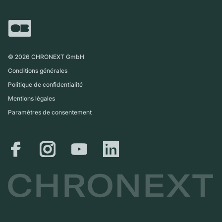
FAQ
Échange
Presse
Royaume-Uni
Service Center
Magazine
International
Retrait sur place
Partner
Expédition et retours
©
2026
CHRONEXT GmbH
Guide des tailles
Conditions générales
Politique de confidentialité
Mentions légales
Paramètres de consentement