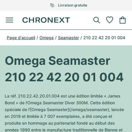
Livraison gratuite
Menu
Acheter une montre
Page d'accueil
Omega
Seamaster
210 22 42 20 01 004
UNE SÉLECTION D'EXCEPTION
UNE SÉLECTION D'EXCEPTION
Rolex
Cartier
Montres d'occasion
Omega Seamaster
Omega
Tiffany
Vendre une montre
210 22 42 20 01 004
Patek Philippe
Louis Vuitton
Tous les modèles Rolex
Bijoux
Audemars Piguet
Gebauer & Gebauer
La réf. 210.22.42.20.01.004 est une édition limitée « James
Modèles les plus vendus
Tous les modèles Omega
Bond » de l'Omega Seamaster Diver 300M. Cette édition
Nouveautés
Cartier
spéciale de l'[Omega Seamaster](/omega/seamaster), lancée
Van Cleef & Arpels
Modèles les plus vendus
Tous les modèles Patek Philippe
en 2019 et limitée à 7 007 exemplaires, a été conçue et
Breitling
Sale
Air-King
produite en hommage au partenariat fondé au début des
Bvlgari
Modèles les plus vendus
Tous les modèles Audemars Piguet
années 1990 entre le manufacture traditionnelle de Bienne et