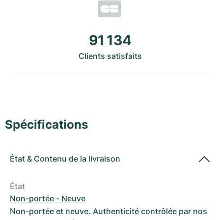
Montres pour femmes
Montres pour femmes
91 134
Clients satisfaits
Spécifications
État
&
Contenu de la livraison
État
Non-portée - Neuve
Non-portée et neuve. Authenticité contrôlée par nos